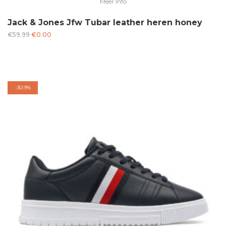
Meer Info
Jack & Jones Jfw Tubar leather heren honey
Oorspronkelijke
Huidige
€
59.99
€
0.00
prijs
prijs
was:
is:
€59.99.
€0.00.
-
30.9%