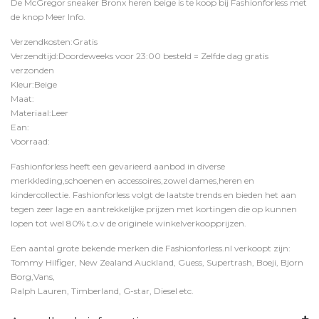
De McGregor sneaker Bronx heren beige is te koop bij
Fashionforless
met
de knop
Meer Info
.
Verzendkosten:Gratis
Verzendtijd:Doordeweeks voor 23:00 besteld = Zelfde dag gratis
verzonden
Kleur:Beige
Maat:
Materiaal:Leer
Ean:
Voorraad:
Fashionforless heeft een gevarieerd aanbod in diverse
merkkleding,schoenen en accessoires,zowel dames,heren en
kindercollectie. Fashionforless volgt de laatste trends en bieden het aan
tegen zeer lage en aantrekkelijke prijzen met kortingen die op kunnen
lopen tot wel 80% t.o.v de originele winkelverkoopprijzen.
Een aantal grote bekende merken die Fashionforless.nl verkoopt zijn:
Tommy Hilfiger, New Zealand Auckland, Guess, Supertrash, Boeji, Bjorn
Borg,Vans,
Ralph Lauren, Timberland, G-star, Diesel etc.