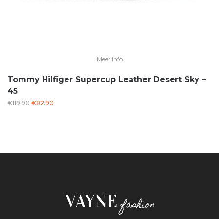
Meer Info
Tommy Hilfiger Supercup Leather Desert Sky –
45
Oorspronkelijke
Huidige
€
119.90
€
82.90
prijs
prijs
was:
is:
€119.90.
€82.90.