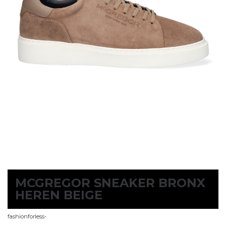
MCGREGOR SNEAKER BRONX
HEREN BEIGE
fashionforless-