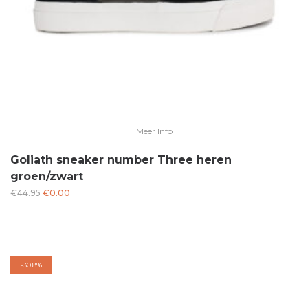
Meer Info
Goliath sneaker number Three heren
groen/zwart
Oorspronkelijke
Huidige
€
44.95
€
0.00
prijs
prijs
was:
is:
€44.95.
€0.00.
-
30.8%