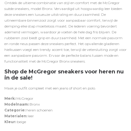
Ontdek de ultieme combinatie van stijl en comfort met de McGregor
suède sneakers, model Bronx. Vervaardigd uit hoogwaardig leer bieden
deze sneakers een luxueuze uitstraling en duurzaamheid. De
uitneembare binnenzool zorgt voor aanpasbaar comfort, terwijl de
demping elke stap moeiteloos maakt. De lederen voering bevordert
ademend vermogen, waardoor je voeten de hele dag fris blijven. De
rubberen zool biedt grip en duurzaamheid. Met een normale pasvorm
en ronde neus passen deze sneakers perfect. Het opvallende gladleren
hielkussen voegt een trendy accent toe, terwijl de vetersluiting zorgt voor
een aanpasbare pasvorm. Ervaar de perfecte balans tussen mode en
functionaliteit met de McGregor Bronx sneakers.
Shop de McGregor sneakers voor heren nu
in de sale!
Maak je outfit compleet met een
jeans
of
short
en
polo
.
Merk:
McGregor
Modelnaam:
Bronx
Categorie:
heren schoenen
Materialen:
leer
Kleur:
beige