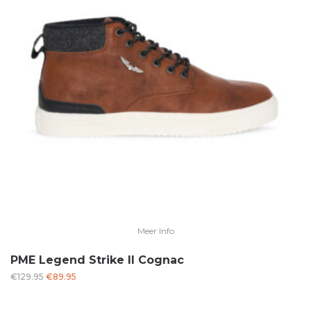
Meer Info
PME Legend Strike II Cognac
Oorspronkelijke
Huidige
€
129.95
€
89.95
prijs
prijs
was:
is: