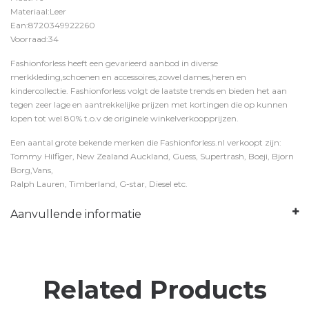
Materiaal:Leer
Ean:8720349922260
Voorraad:34
Fashionforless heeft een gevarieerd aanbod in diverse
merkkleding,schoenen en accessoires,zowel dames,heren en
kindercollectie. Fashionforless volgt de laatste trends en bieden het aan
tegen zeer lage en aantrekkelijke prijzen met kortingen die op kunnen
lopen tot wel 80% t.o.v de originele winkelverkoopprijzen.
Een aantal grote bekende merken die Fashionforless.nl verkoopt zijn:
Tommy Hilfiger, New Zealand Auckland, Guess, Supertrash, Boeji, Bjorn
Borg,Vans,
Ralph Lauren, Timberland, G-star, Diesel etc.
Aanvullende informatie
Related Products