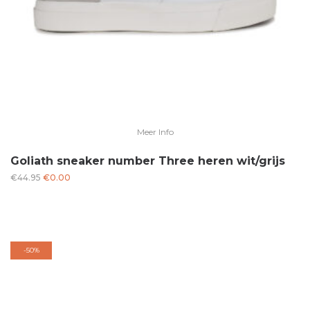
Meer Info
Goliath sneaker number Three heren wit/grijs
Oorspronkelijke
Huidige
€
44.95
€
0.00
prijs
prijs
was:
is:
€44.95.
€0.00.
-
50%