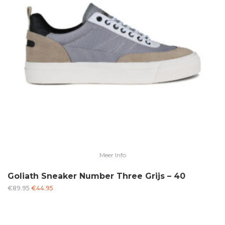
Meer Info
Goliath Sneaker Number Three Grijs – 40
Oorspronkelijke
Huidige
€
89.95
€
44.95
prijs
prijs
was:
is:
€89.95.
€44.95.