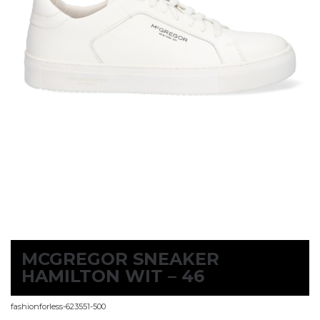
MCGREGOR SNEAKER
HAMILTON WIT – 46
fashionforless-623551-500