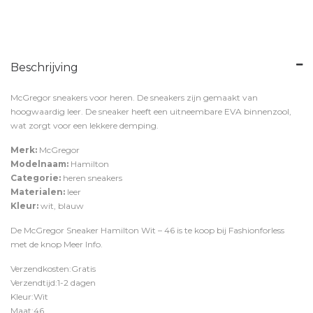
Beschrijving
McGregor sneakers voor heren. De sneakers zijn gemaakt van
hoogwaardig leer. De sneaker heeft een uitneembare EVA binnenzool,
wat zorgt voor een lekkere demping.
Merk:
McGregor
Modelnaam:
Hamilton
Categorie:
heren sneakers
Materialen:
leer
Kleur:
wit, blauw
De McGregor Sneaker Hamilton Wit – 46 is te koop bij
Fashionforless
met de knop
Meer Info
.
Verzendkosten:Gratis
Verzendtijd:1-2 dagen
Kleur:Wit
Maat:46