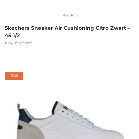
Meer Info
Skechers Sneaker Air Cushioning Citro Zwart –
45 1/2
Oorspronkelijke
Huidige
€
84.95
€
59.95
prijs
prijs
was:
is:
€84.95.
€59.95.
-
100%