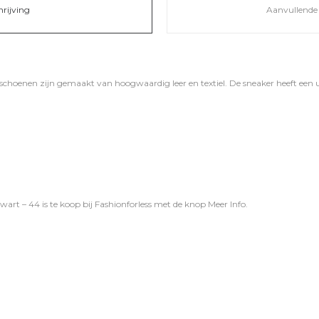
hrijving
Aanvullende 
schoenen zijn gemaakt van hoogwaardig leer en textiel. De sneaker heeft ee
rt – 44 is te koop bij
Fashionforless
met de knop
Meer Info
.