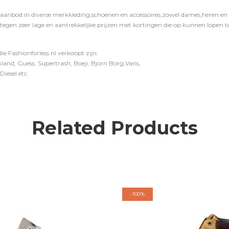
 aanbod in diverse merkkleding,schoenen en accessoires,zowel dames,heren en ki
 tegen zeer lage en aantrekkelijke prijzen met kortingen die op kunnen lopen to
e Fashionforless.nl verkoopt zijn:
and, Guess, Supertrash, Boeji, Bjorn Borg,Vans,
iesel etc.
Related Products
-
100%