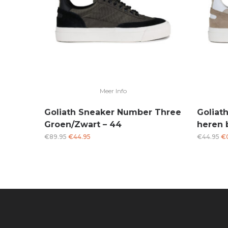
Meer Info
Goliath Sneaker Number Three
Goliat
Groen/Zwart – 44
heren 
Oorspronkelijke
Huidige
Oo
€
89.95
€
44.95
€
44.95
€
prijs
prijs
pri
was:
is:
wa
€89.95.
€44.95.
€4