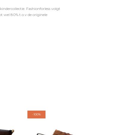
ndercollectie. Fashionforless volgt
t wel 80% t.o.v de originele
-
100%