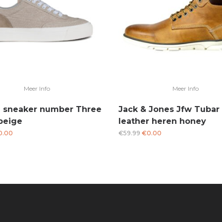
Meer Info
Meer Info
h sneaker number Three
Jack & Jones Jfw Tubar
beige
leather heren honey
rspronkelijke
Huidige
Oorspronkelijke
Huidige
0.00
€
59.99
€
0.00
js
prijs
prijs
prijs
s:
is:
was:
is:
4.95.
€0.00.
€59.99.
€0.00.