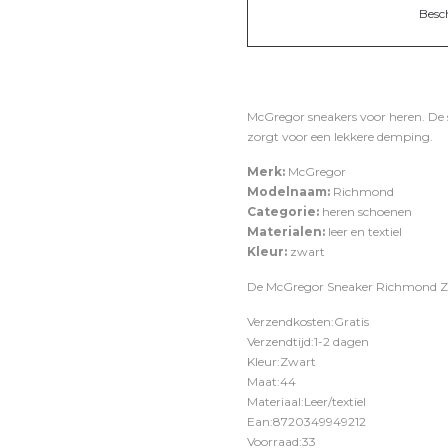
Besc
McGregor sneakers voor heren. De 
zorgt voor een lekkere demping.
Merk:
McGregor
Modelnaam:
Richmond
Categorie:
heren schoenen
Materialen:
leer en textiel
Kleur:
zwart
De McGregor Sneaker Richmond Zwa
Verzendkosten:Gratis
Verzendtijd:1-2 dagen
Kleur:Zwart
Maat:44
Materiaal:Leer/textiel
Ean:8720349949212
Voorraad:33