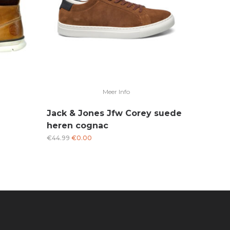
Meer Info
Jack & Jones Jfw Corey suede
heren cognac
Oorspronkelijke
Huidige
€
44.99
€
0.00
prijs
prijs
was:
is:
€44.99.
€0.00.