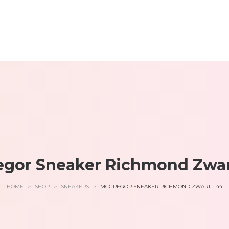
gor Sneaker Richmond Zwar
HOME
>
SHOP
>
SNEAKERS
>
MCGREGOR SNEAKER RICHMOND ZWART – 44