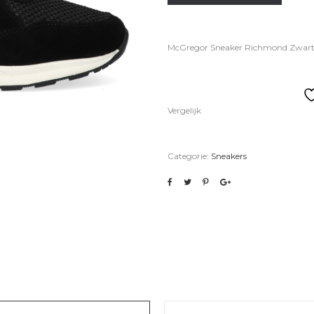
McGregor Sneaker Richmond Zwart 
Vergelijk
Categorie:
Sneakers