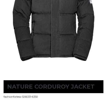
NATURE CORDUROY JACKET
fashionforless-1206331-6350