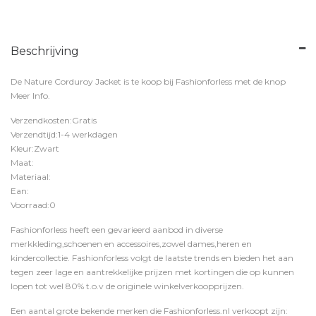
Beschrijving
De Nature Corduroy Jacket is te koop bij
Fashionforless
met de knop
Meer Info
.
Verzendkosten:Gratis
Verzendtijd:1-4 werkdagen
Kleur:Zwart
Maat:
Materiaal:
Ean:
Voorraad:0
Fashionforless heeft een gevarieerd aanbod in diverse
merkkleding,schoenen en accessoires,zowel dames,heren en
kindercollectie. Fashionforless volgt de laatste trends en bieden het aan
tegen zeer lage en aantrekkelijke prijzen met kortingen die op kunnen
lopen tot wel 80% t.o.v de originele winkelverkoopprijzen.
Een aantal grote bekende merken die Fashionforless.nl verkoopt zijn: