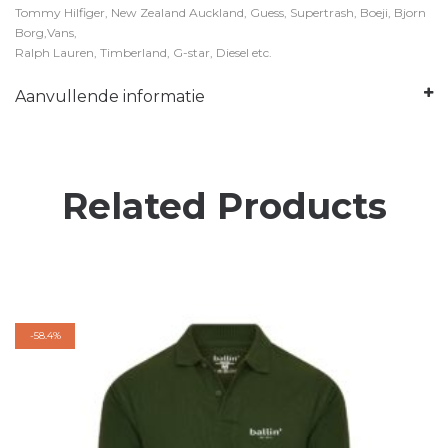
Tommy Hilfiger, New Zealand Auckland, Guess, Supertrash, Boeji, Bjorn
Borg,Vans,
Ralph Lauren, Timberland, G-star, Diesel etc.
Aanvullende informatie
Related Products
-
58.4%