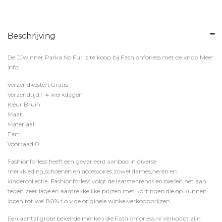
Beschrijving
De JJwinner Parka No Fur is te koop bij
Fashionforless
met de knop
Meer
Info
.
Verzendkosten:Gratis
Verzendtijd:1-4 werkdagen
Kleur:Bruin
Maat:
Materiaal:
Ean:
Voorraad:0
Fashionforless heeft een gevarieerd aanbod in diverse
merkkleding,schoenen en accessoires,zowel dames,heren en
kindercollectie. Fashionforless volgt de laatste trends en bieden het aan
tegen zeer lage en aantrekkelijke prijzen met kortingen die op kunnen
lopen tot wel 80% t.o.v de originele winkelverkoopprijzen.
Een aantal grote bekende merken die Fashionforless.nl verkoopt zijn: