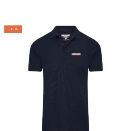
-
68.6%