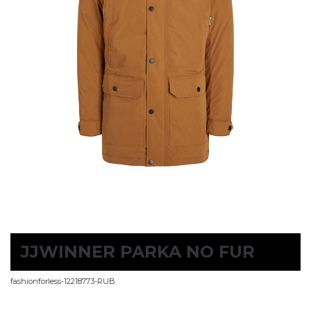
JJWINNER PARKA NO FUR
fashionforless-12218773-RUB