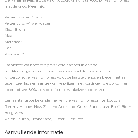
De Panama Felicia B26 Kaki Nobuck/Khaki is te koop bij
Fashionforless
met de knop
Meer Info
.
Verzendkosten:Gratis
Verzendtijd:1-4 werkdagen
Kleur:Bruin
Maat:
Materiaal:
Ean:
Voorraad:0
Fashionforless heeft een gevarieerd aanbod in diverse
merkkleding,schoenen en accessoires,zowel dames,heren en
kindercollectie. Fashionforless volgt de laatste trends en bieden het aan
tegen zeer lage en aantrekkelijke prijzen met kortingen die op kunnen
lopen tot wel 80% t.o.v de originele winkelverkoopprijzen.
Een aantal grote bekende merken die Fashionforless.nl verkoopt zijn:
Tommy Hilfiger, New Zealand Auckland, Guess, Supertrash, Boeji, Bjorn
Borg,Vans,
Ralph Lauren, Timberland, G-star, Diesel etc.
Aanvullende informatie