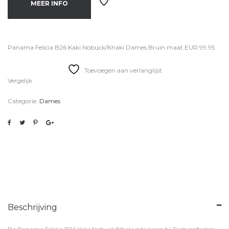
€164.95.
€99.95.
MEER INFO
Panama Felicia B26 Kaki Nobuck/Khaki Dames Bruin maat EUR 99.95
Toevoegen aan verlanglijst
Vergelijk
Categorie:
Dames
Beschrijving