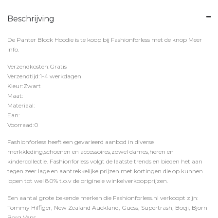
Beschrijving
De Panter Block Hoodie is te koop bij
Fashionforless
met de knop
Meer
Info
.
Verzendkosten:Gratis
Verzendtijd:1-4 werkdagen
Kleur:Zwart
Maat:
Materiaal:
Ean:
Voorraad:0
Fashionforless heeft een gevarieerd aanbod in diverse
merkkleding,schoenen en accessoires,zowel dames,heren en
kindercollectie. Fashionforless volgt de laatste trends en bieden het aan
tegen zeer lage en aantrekkelijke prijzen met kortingen die op kunnen
lopen tot wel 80% t.o.v de originele winkelverkoopprijzen.
Een aantal grote bekende merken die Fashionforless.nl verkoopt zijn:
Tommy Hilfiger, New Zealand Auckland, Guess, Supertrash, Boeji, Bjorn
Borg,Vans,