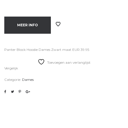
MEER INFO
Panter Block Hoodie Dames Zwart maat EUR 39.95
Toevoegen aan verlanglijst
Vergelijk
Categorie:
Dames