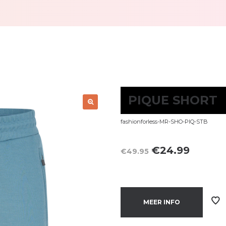
PIQUE SHORT
fashionforless-MR-SHO-PIQ-STB
Oorspronkelijk
Huidig
€
24.99
€
49.95
prijs
prijs
was:
is:
€49.95.
€24.99.
MEER INFO