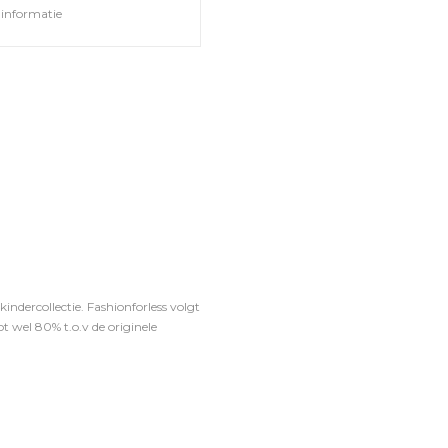
informatie
ndercollectie. Fashionforless volgt
t wel 80% t.o.v de originele