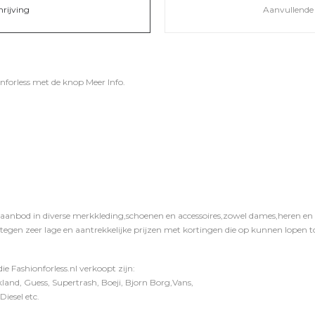
hrijving
Aanvullende 
nforless
met de knop
Meer Info
.
 aanbod in diverse merkkleding,schoenen en accessoires,zowel dames,heren en ki
 tegen zeer lage en aantrekkelijke prijzen met kortingen die op kunnen lopen to
e Fashionforless.nl verkoopt zijn:
and, Guess, Supertrash, Boeji, Bjorn Borg,Vans,
iesel etc.