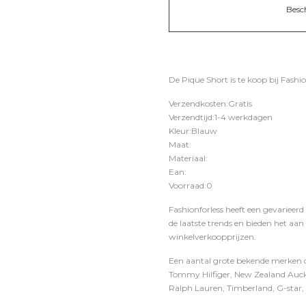
Besc
De Pique Short is te koop bij
Fashio
Verzendkosten:Gratis
Verzendtijd:1-4 werkdagen
Kleur:Blauw
Maat:
Materiaal:
Ean:
Voorraad:0
Fashionforless heeft een gevarieerd
de laatste trends en bieden het aan
winkelverkoopprijzen.
Een aantal grote bekende merken di
Tommy Hilfiger, New Zealand Auckl
Ralph Lauren, Timberland, G-star, D