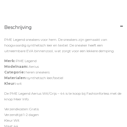
Beschrijving
PME Legend sneakers voor hem. De sneakers zijn gemaakt van
hoogwaardig synthetisch leer en textiel. De sneaker heeft een
uitneembare EVA binnenzool, wat zorgt voor een lekkere demping.
Merk:
PME Legend
Modelnaam:
Aerius
Categorie:
heren sneakers
Materialen:
synthetisch leer/textiel
Kleur:
wit
De PME Legend Aerius Wit/Grijs – 44 is te koop bij
Fashionforless
met de
knop
Meer Info
.
Verzendkosten:Gratis
Verzendtijd:1-2 dagen
Kleur:Wit
Maat:44