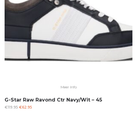
Meer Info
G-Star Raw Ravond Ctr Navy/Wit – 45
Oorspronkelijke
Huidige
€
119.95
€
62.95
prijs
prijs
was:
is:
€119.95.
€62.95.