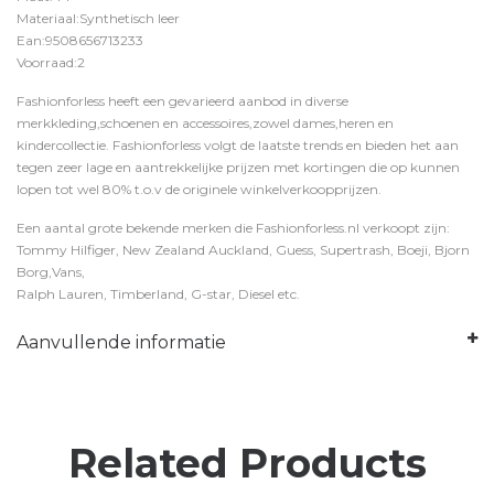
Materiaal:Synthetisch leer
Ean:9508656713233
Voorraad:2
Fashionforless heeft een gevarieerd aanbod in diverse
merkkleding,schoenen en accessoires,zowel dames,heren en
kindercollectie. Fashionforless volgt de laatste trends en bieden het aan
tegen zeer lage en aantrekkelijke prijzen met kortingen die op kunnen
lopen tot wel 80% t.o.v de originele winkelverkoopprijzen.
Een aantal grote bekende merken die Fashionforless.nl verkoopt zijn:
Tommy Hilfiger, New Zealand Auckland, Guess, Supertrash, Boeji, Bjorn
Borg,Vans,
Ralph Lauren, Timberland, G-star, Diesel etc.
Aanvullende informatie
Related Products