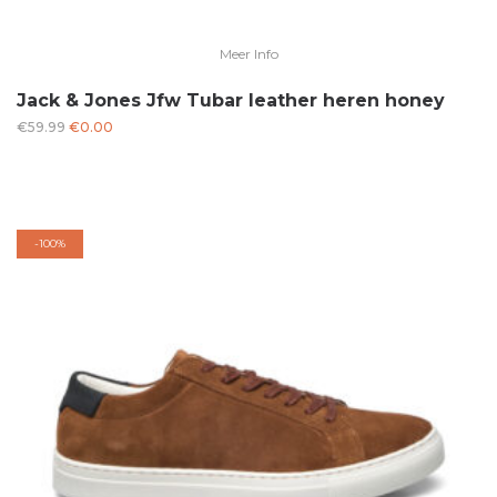
Meer Info
Jack & Jones Jfw Tubar leather heren honey
Oorspronkelijke
Huidige
€
59.99
€
0.00
prijs
prijs
was:
is:
€59.99.
€0.00.
-
100%