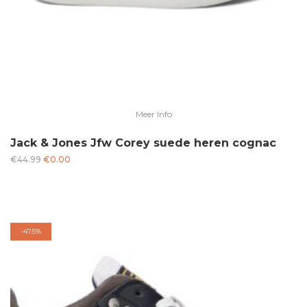
Meer Info
Jack & Jones Jfw Corey suede heren cognac
Oorspronkelijke
Huidige
€
44.99
€
0.00
prijs
prijs
was:
is:
€44.99.
€0.00.
-
47.5%