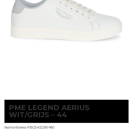
PME LEGEND AERIUS
WIT/GRIJS – 44
fashionforless-PBO2402290-960