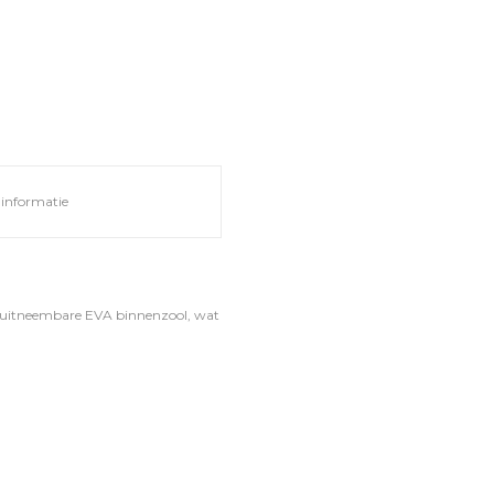
informatie
n uitneembare EVA binnenzool, wat