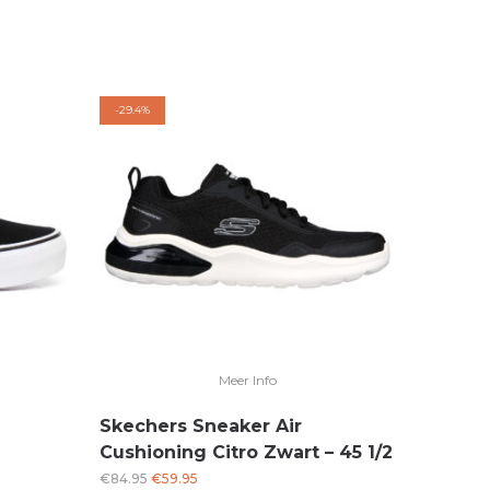
-
29.4%
Meer Info
m
Skechers Sneaker Air
Cushioning Citro Zwart – 45 1/2
Oorspronkelijke
Huidige
€
84.95
€
59.95