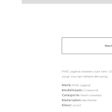
Besc
PME Legend sneakers voor hem. De 
zorgt voor een lekkere demping.
Merk:
PME Legend
Modelnaam:
Crosswind
Categorie:
heren sneakers
Materialen:
leer/textiel
Kleur:
zwart