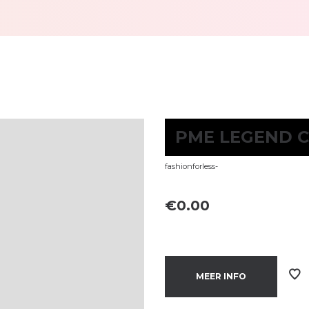
PME LEGEND 
fashionforless-
€
0.00
MEER INFO