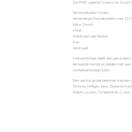
De PME Legend Crosswind Zwart is
Verzendkosten:Gratis
Verzendtijd:Doordeweeks voor 23:0
Kleur:Zwart
Maat:
Materiaal:Leer/textiel
Ean:
Voorraad:
Fashionforless heeft een gevarieerd
de laatste trends en bieden het aan
winkelverkoopprijzen.
Een aantal grote bekende merken di
Tommy Hilfiger, New Zealand Auckl
Ralph Lauren, Timberland, G-star, D