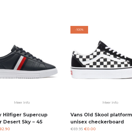
-
100%
Meer Info
Meer Info
Hilfiger Supercup
Vans Old Skool platfor
r Desert Sky – 45
unisex checkerboard
rspronkelijke
Huidige
Oorspronkelijke
Huidige
82.90
€
69.95
€
0.00