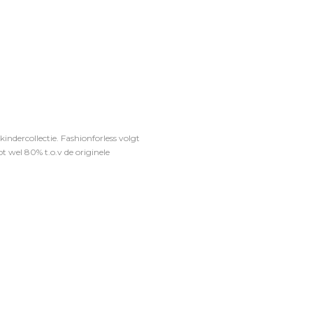
ndercollectie. Fashionforless volgt
t wel 80% t.o.v de originele