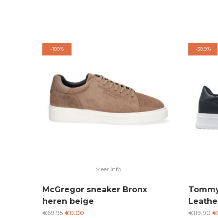
-
100%
-
30.9%
Meer Info
McGregor sneaker Bronx
Tommy 
heren beige
Leathe
Oorspronkelijke
Huidige
Oo
€
69.95
€
0.00
€
119.90
€