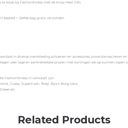
 te koop bij
Fashionforless
met de knop
Meer Info
.
0 besteld = Zelfde dag gratis verzonden
 aanbod in diverse merkkleding,schoenen en accessoires,zowel dames,heren en ki
 tegen zeer lage en aantrekkelijke prijzen met kortingen die op kunnen lopen to
e Fashionforless.nl verkoopt zijn:
and, Guess, Supertrash, Boeji, Bjorn Borg,Vans,
iesel etc.
Related Products