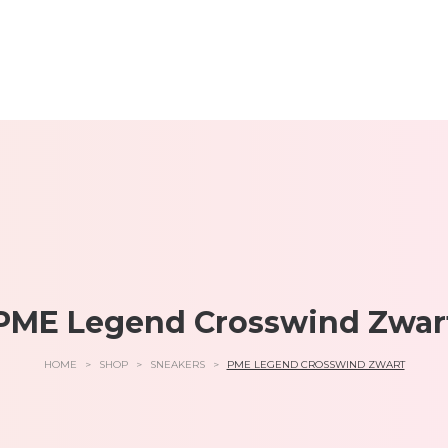
PME Legend Crosswind Zwar
HOME
>
SHOP
>
SNEAKERS
>
PME LEGEND CROSSWIND ZWART