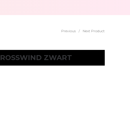
Previous
/
Next Product
CROSSWIND ZWART