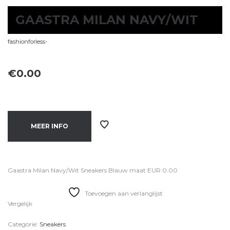
GAASTRA MILAN NAVY/WIT
fashionforless-
€
0.00
MEER INFO
Gaastra Milan Navy/Wit Sneakers Blauw maat EUR 0.00
Toevoegen aan verlanglijst
Vergelijk
Categorie:
Sneakers