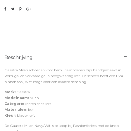
Beschrijving
Gaastra Milan schoenen voor hem. De schoenen zijn handgemaakt in
Portugal en vervaardigd in hoogwaardig leer. De schoen heeft een EVA
binnenzool, wat zorgt voor een lekkere demping.
Merk:
Gaastra
Modelnaam:
Milan
Categorie:
heren sneakers
Materialen:
leer
Kleur:
blauw, wit
De Gaastra Milan Navy/Wit is te koop bij
Fashionforless
met de knop