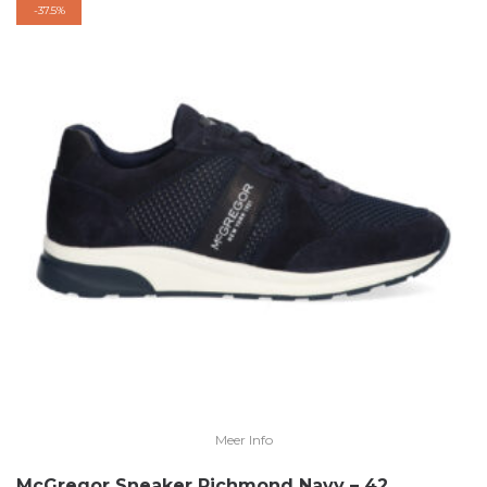
-
37.5%
Meer Info
McGregor Sneaker Richmond Navy – 42