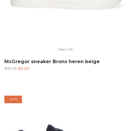
Meer Info
McGregor sneaker Bronx heren beige
Oorspronkelijke
Huidige
€
69.95
€
0.00
prijs
prijs
was:
is:
€69.95.
€0.00.
-
37.5%