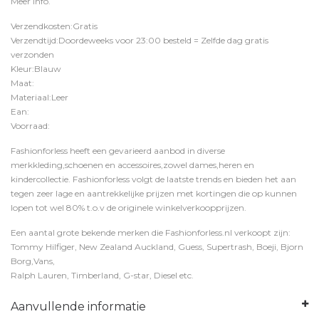
Meer Info
.
Verzendkosten:Gratis
Verzendtijd:Doordeweeks voor 23:00 besteld = Zelfde dag gratis
verzonden
Kleur:Blauw
Maat:
Materiaal:Leer
Ean:
Voorraad:
Fashionforless heeft een gevarieerd aanbod in diverse
merkkleding,schoenen en accessoires,zowel dames,heren en
kindercollectie. Fashionforless volgt de laatste trends en bieden het aan
tegen zeer lage en aantrekkelijke prijzen met kortingen die op kunnen
lopen tot wel 80% t.o.v de originele winkelverkoopprijzen.
Een aantal grote bekende merken die Fashionforless.nl verkoopt zijn:
Tommy Hilfiger, New Zealand Auckland, Guess, Supertrash, Boeji, Bjorn
Borg,Vans,
Ralph Lauren, Timberland, G-star, Diesel etc.
Aanvullende informatie