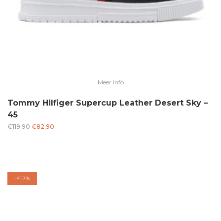
Meer Info
Tommy Hilfiger Supercup Leather Desert Sky –
45
Oorspronkelijke
Huidige
€
119.90
€
82.90
prijs
prijs
was:
is:
€119.90.
€82.90.
-
41.7%