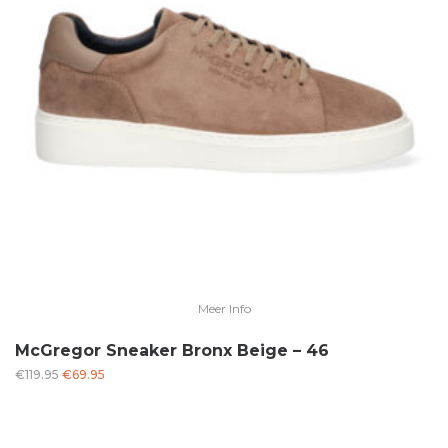
Meer Info
McGregor Sneaker Bronx Beige – 46
Oorspronkelijke
Huidige
€
119.95
€
69.95
prijs
prijs
was:
is:
€119.95.
€69.95.