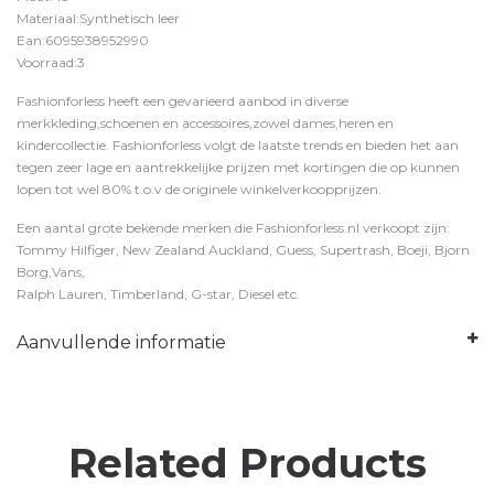
Materiaal:Synthetisch leer
Ean:6095938952990
Voorraad:3
Fashionforless heeft een gevarieerd aanbod in diverse
merkkleding,schoenen en accessoires,zowel dames,heren en
kindercollectie. Fashionforless volgt de laatste trends en bieden het aan
tegen zeer lage en aantrekkelijke prijzen met kortingen die op kunnen
lopen tot wel 80% t.o.v de originele winkelverkoopprijzen.
Een aantal grote bekende merken die Fashionforless.nl verkoopt zijn:
Tommy Hilfiger, New Zealand Auckland, Guess, Supertrash, Boeji, Bjorn
Borg,Vans,
Ralph Lauren, Timberland, G-star, Diesel etc.
Aanvullende informatie
Related Products