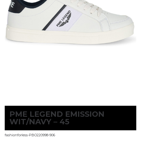
PME LEGEND EMISSION
WIT/NAVY – 45
fashionforless-PBO220998-906