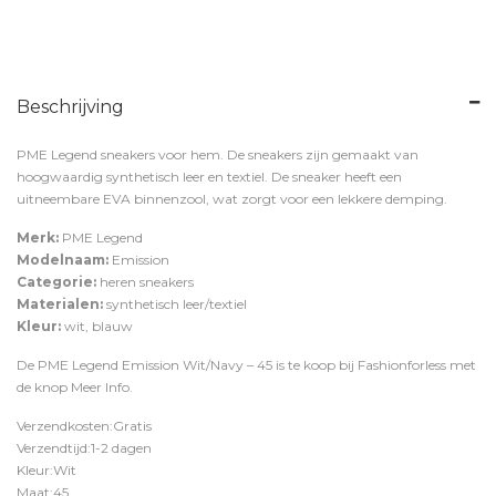
Beschrijving
PME Legend sneakers voor hem. De sneakers zijn gemaakt van
hoogwaardig synthetisch leer en textiel. De sneaker heeft een
uitneembare EVA binnenzool, wat zorgt voor een lekkere demping.
Merk:
PME Legend
Modelnaam:
Emission
Categorie:
heren sneakers
Materialen:
synthetisch leer/textiel
Kleur:
wit, blauw
De PME Legend Emission Wit/Navy – 45 is te koop bij
Fashionforless
met
de knop
Meer Info
.
Verzendkosten:Gratis
Verzendtijd:1-2 dagen
Kleur:Wit
Maat:45