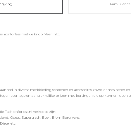
hrijving
Aanvullende 
ashionforless
met de knop
Meer Info
.
 aanbod in diverse merkkleding,schoenen en accessoires,zowel dames,heren en ki
 tegen zeer lage en aantrekkelijke prijzen met kortingen die op kunnen lopen to
e Fashionforless.nl verkoopt zijn:
and, Guess, Supertrash, Boeji, Bjorn Borg,Vans,
iesel etc.