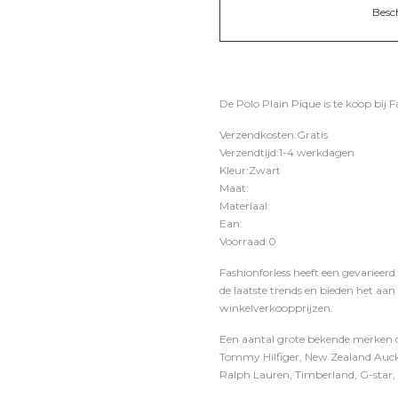
Besc
De Polo Plain Pique is te koop bij
F
Verzendkosten:Gratis
Verzendtijd:1-4 werkdagen
Kleur:Zwart
Maat:
Materiaal:
Ean:
Voorraad:0
Fashionforless heeft een gevarieerd
de laatste trends en bieden het aan
winkelverkoopprijzen.
Een aantal grote bekende merken di
Tommy Hilfiger, New Zealand Auckl
Ralph Lauren, Timberland, G-star, D