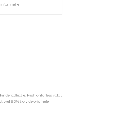
informatie
ndercollectie. Fashionforless volgt
t wel 80% t.o.v de originele