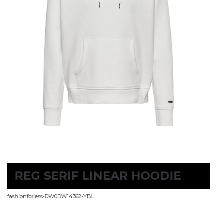
REG SERIF LINEAR HOODIE
fashionforless-DW0DW14362-YBL