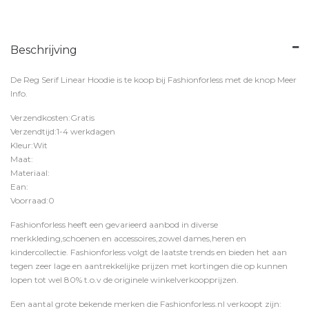
Beschrijving
De Reg Serif Linear Hoodie is te koop bij
Fashionforless
met de knop
Meer
Info
.
Verzendkosten:Gratis
Verzendtijd:1-4 werkdagen
Kleur:Wit
Maat:
Materiaal:
Ean:
Voorraad:0
Fashionforless heeft een gevarieerd aanbod in diverse
merkkleding,schoenen en accessoires,zowel dames,heren en
kindercollectie. Fashionforless volgt de laatste trends en bieden het aan
tegen zeer lage en aantrekkelijke prijzen met kortingen die op kunnen
lopen tot wel 80% t.o.v de originele winkelverkoopprijzen.
Een aantal grote bekende merken die Fashionforless.nl verkoopt zijn: