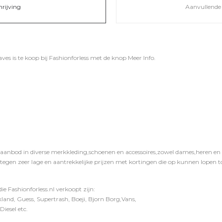
hrijving
Aanvullende 
es is te koop bij
Fashionforless
met de knop
Meer Info
.
 aanbod in diverse merkkleding,schoenen en accessoires,zowel dames,heren en ki
 tegen zeer lage en aantrekkelijke prijzen met kortingen die op kunnen lopen to
e Fashionforless.nl verkoopt zijn:
and, Guess, Supertrash, Boeji, Bjorn Borg,Vans,
iesel etc.