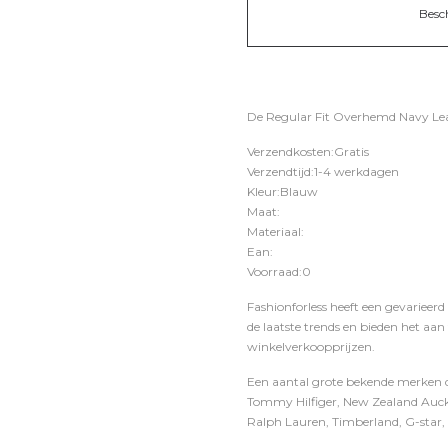
Besc
De Regular Fit Overhemd Navy Leav
Verzendkosten:Gratis
Verzendtijd:1-4 werkdagen
Kleur:Blauw
Maat:
Materiaal:
Ean:
Voorraad:0
Fashionforless heeft een gevarieerd
de laatste trends en bieden het aan
winkelverkoopprijzen.
Een aantal grote bekende merken di
Tommy Hilfiger, New Zealand Auckl
Ralph Lauren, Timberland, G-star, D