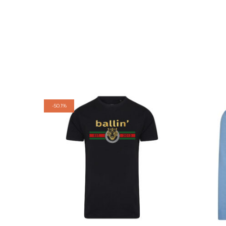
-
50.1%