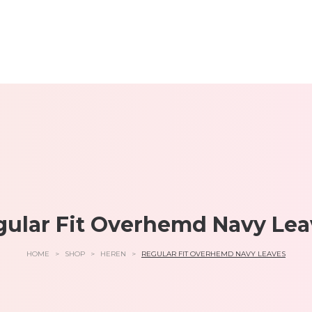
gular Fit Overhemd Navy Lea
HOME
>
SHOP
>
HEREN
>
REGULAR FIT OVERHEMD NAVY LEAVES