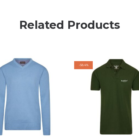
Related Products
-
58.4%