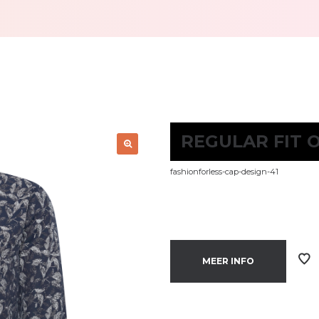
REGULAR FIT 
fashionforless-cap-design-41
MEER INFO