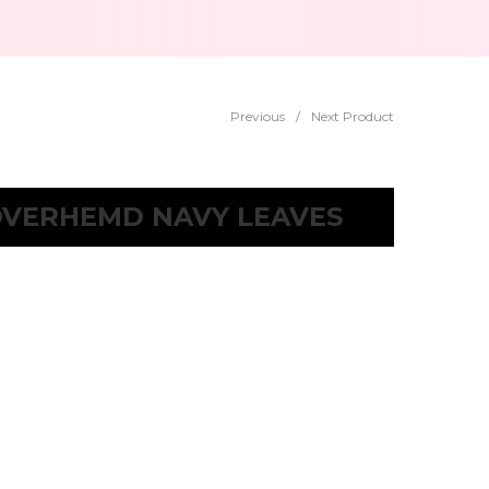
Previous
/
Next Product
OVERHEMD NAVY LEAVES