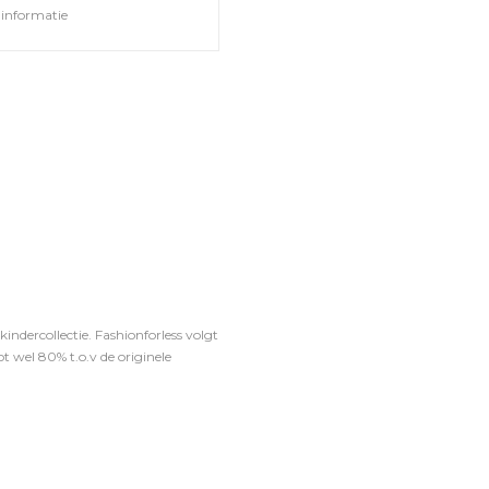
informatie
ndercollectie. Fashionforless volgt
t wel 80% t.o.v de originele