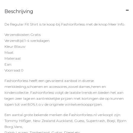
Beschrijving
De Regular Fit Shirt is te koop bij
Fashionforless
met de knop
Meer Info
.
Verzendkosten:Gratis
Verzendtijd:1-4 werkdagen
Kleur:Blauw
Maat:
Materiaal:
Ean:
Voorraad:0
Fashionforless heeft een gevarieerd aanbod in diverse
merkkleding,schoenen en accessoires,zowel dames,heren en
kindercollectie. Fashionforless volgt de laatste trends en bieden het aan
tegen zeer lage en aantrekkelijke prijzen met kortingen die op kunnen
lopen tot wel 80% t.o.v de originele winkelverkoopprijzen.
Een aantal grote bekende merken die Fashionforless.nl verkoopt zijn:
Tommy Hilfiger, New Zealand Auckland, Guess, Supertrash, Boeji, Bjorn
Borg,Vans,
Ralph Lauren, Timberland, G-star, Diesel etc.