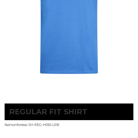
REGULAR FIT SHIRT
fashionforless-SH-REG-H050-LRB