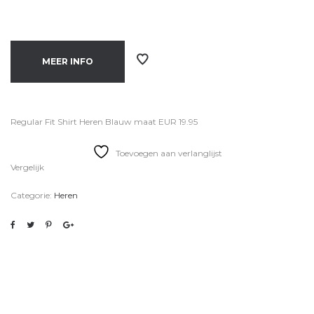
MEER INFO
Regular Fit Shirt Heren Blauw maat EUR 19.95
Toevoegen aan verlanglijst
Vergelijk
Categorie:
Heren