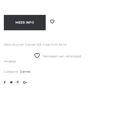
MEER INFO
Retro Runner Dames Wit maat EUR 69.99
Toevoegen aan verlanglijst
Vergelijk
Categorie:
Dames