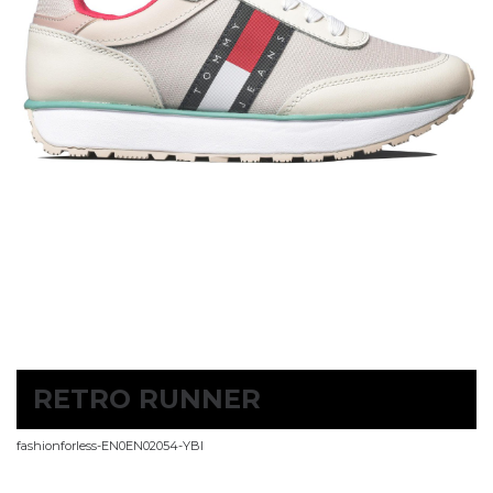
RETRO RUNNER
fashionforless-EN0EN02054-YBI