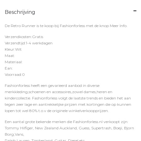
Beschrijving
De Retro Runner is te koop bij
Fashionforless
met de knop
Meer Info
.
Verzendkosten:Gratis
Verzendtijd:1-4 werkdagen
Kleur:Wit
Maat:
Materiaal:
Ean:
Voorraad:0
Fashionforless heeft een gevarieerd aanbod in diverse
merkkleding,schoenen en accessoires,zowel dames,heren en
kindercollectie. Fashionforless volgt de laatste trends en bieden het aan
tegen zeer lage en aantrekkelijke prijzen met kortingen die op kunnen
lopen tot wel 80% t.o.v de originele winkelverkoopprijzen.
Een aantal grote bekende merken die Fashionforless.nl verkoopt zijn:
Tommy Hilfiger, New Zealand Auckland, Guess, Supertrash, Boeji, Bjorn
Borg,Vans,
Ralph Lauren, Timberland, G-star, Diesel etc.