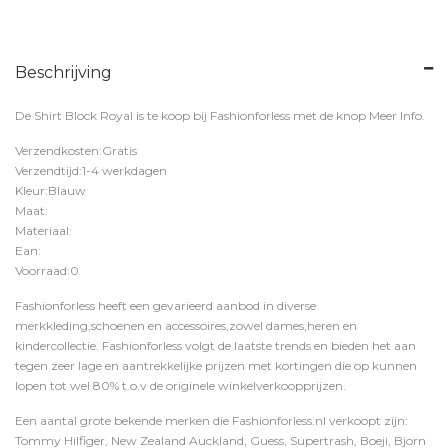
Beschrijving
De Shirt Block Royal is te koop bij
Fashionforless
met de knop
Meer Info
.
Verzendkosten:Gratis
Verzendtijd:1-4 werkdagen
Kleur:Blauw
Maat:
Materiaal:
Ean:
Voorraad:0
Fashionforless heeft een gevarieerd aanbod in diverse
merkkleding,schoenen en accessoires,zowel dames,heren en
kindercollectie. Fashionforless volgt de laatste trends en bieden het aan
tegen zeer lage en aantrekkelijke prijzen met kortingen die op kunnen
lopen tot wel 80% t.o.v de originele winkelverkoopprijzen.
Een aantal grote bekende merken die Fashionforless.nl verkoopt zijn:
Tommy Hilfiger, New Zealand Auckland, Guess, Supertrash, Boeji, Bjorn