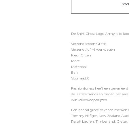
Besc
De Shirt Chest Logo Army is te koo
Verzendkosten:Gratis
Verzendtijd:1-4 werkdagen
Kleur:Groen
Maat:
Materiaal:
Ean:
Voorraad:0
Fashionforless heeft een gevarieerd
de laatste trends en bieden het aan
winkelverkoopprijzen.
Een aantal grote bekende merken di
Tommy Hilfiger, New Zealand Auckl
Ralph Lauren, Timberland, G-star, D