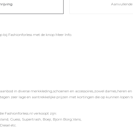
hrijving
Aanvullende 
p bij
Fashionforless
met de knop
Meer Info
.
 aanbod in diverse merkkleding,schoenen en accessoires,zowel dames,heren en ki
 tegen zeer lage en aantrekkelijke prijzen met kortingen die op kunnen lopen to
e Fashionforless.nl verkoopt zijn:
and, Guess, Supertrash, Boeji, Bjorn Borg,Vans,
iesel etc.