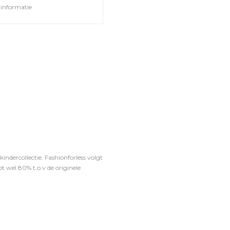
informatie
ndercollectie. Fashionforless volgt
t wel 80% t.o.v de originele