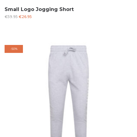
Small Logo Jogging Short
Oorspronkelijke
Huidige
€
59.95
€
26.95
prijs
prijs
was:
is:
€59.95.
€26.95.
-
50%