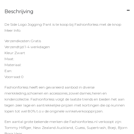
Beschrijving
De Side Logo Jogging Pant is te koop bij
Fashionforless
met de knop
Meer Info
.
Verzendkosten:Gratis
Verzendtijd:1-4 werkdagen
Kleur:Zwart
Maat:
Materiaal:
Ean:
Voorraad:0
Fashionforless heeft een gevarieerd aanbod in diverse
merkkleding,schoenen en accessoires,zowel dames,heren en
kindercollectie. Fashionforless volgt de laatste trends en bieden het aan
tegen zeer lage en aantrekkelijke prijzen met kortingen die op kunnen
lopen tot wel 80% t.o.v de originele winkelverkoopprijzen.
Een aantal grote bekende merken die Fashionforless.nl verkoopt zijn:
Tommy Hilfiger, New Zealand Auckland, Guess, Supertrash, Boeji, Bjorn
Borg,Vans,