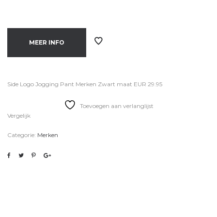
MEER INFO
Side Logo Jogging Pant Merken Zwart maat EUR 29.95
Toevoegen aan verlanglijst
Vergelijk
Categorie:
Merken