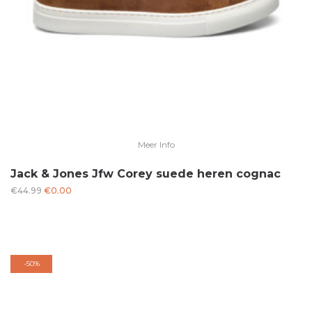
Meer Info
Jack & Jones Jfw Corey suede heren cognac
Oorspronkelijke
Huidige
€
44.99
€
0.00
prijs
prijs
was:
is:
€44.99.
€0.00.
-
50%