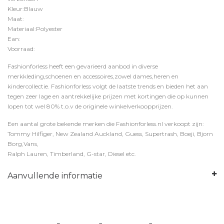
Kleur:Blauw
Maat:
Materiaal:Polyester
Ean:
Voorraad:
Fashionforless heeft een gevarieerd aanbod in diverse
merkkleding,schoenen en accessoires,zowel dames,heren en
kindercollectie. Fashionforless volgt de laatste trends en bieden het aan
tegen zeer lage en aantrekkelijke prijzen met kortingen die op kunnen
lopen tot wel 80% t.o.v de originele winkelverkoopprijzen.
Een aantal grote bekende merken die Fashionforless.nl verkoopt zijn:
Tommy Hilfiger, New Zealand Auckland, Guess, Supertrash, Boeji, Bjorn
Borg,Vans,
Ralph Lauren, Timberland, G-star, Diesel etc.
Aanvullende informatie