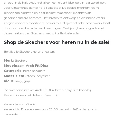
airbag in de hak biedt niet alleen een eigentijdse look, maar zorgt ook
voor uitstekende demping bij elke stap. De cooled memory foam
binnenzool vormt zich naar je voet, waardoor je geniet van
gepersonaliseerd comfort. Het stretch fit ontwerp en elastische veters
zorgen voor een moeiteloze pasvorm. Het synthetische bovenwerk biedt
duurzaamheid en ademend vermogen. Geef je stijl een upgrade met
deze sneakers van Skechers met witte flexibele zolen.
Shop de Skechers voor heren nu in de sale!
Bekijk alle
Skechers
heren sneakers.
Merk:
Skechers
Modelnaam: Arch Fit Dlux
Categorie:
heren sneakers
Materialen:
katoen, polyester
Kleur:
navy, grijs
De Skechers Sneaker Arch Fit Dlux heren navy is te koop bij
Fashionforless
met de knop
Meer Info
.
Verzendkosten:Gratis
Verzendtijd:Doordeweeks voor 23:00 besteld = Zelfde dag gratis
verzonden