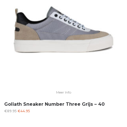
Meer Info
Goliath Sneaker Number Three Grijs – 40
Oorspronkelijke
Huidige
€
89.95
€
44.95
prijs
prijs
was:
is: