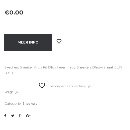
€
0.00
MEER INFO
Skechers Sneaker Arch Fit Dlux heren navy Sneakers Blauw maat EUR
0.00
Toevoegen aan verlanglijst
Vergelijk
Categorie:
Sneakers