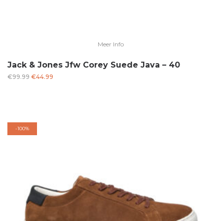
Meer Info
Jack & Jones Jfw Corey Suede Java – 40
Oorspronkelijke
Huidige
€
99.99
€
44.99
prijs
prijs
was:
is:
€99.99.
€44.99.
-
100%