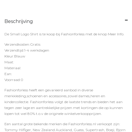
Beschrijving
De Small Logo Shirt is te koop bij
Fashionforless
met de knop
Meer Info
.
Verzendkosten:Gratis
Verzendtijd:1-4 werkdagen
Kleur:Blauw
Maat:
Materiaal:
Ean:
Voorraad:0
Fashionforless heeft een gevarieerd aanbod in diverse
merkkleding,schoenen en accessoires,zowel dames,heren en
kindercollectie. Fashionforless volgt de laatste trends en bieden het aan
tegen zeer lage en aantrekkelijke prijzen met kortingen die op kunnen
lopen tot wel 80% t.o.v de originele winkelverkoopprijzen.
Een aantal grote bekende merken die Fashionforless.nl verkoopt zijn:
Tommy Hilfiger, New Zealand Auckland, Guess, Supertrash, Boeji, Bjorn