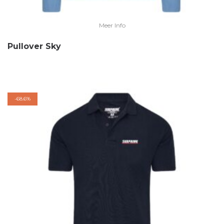
Meer Info
Pullover Sky
-
68.6%