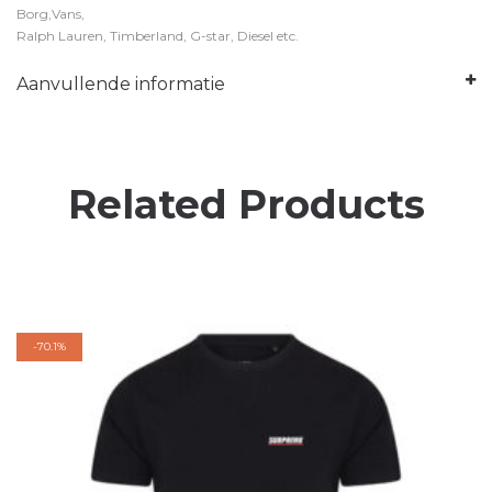
Borg,Vans,
Ralph Lauren, Timberland, G-star, Diesel etc.
Aanvullende informatie
Related Products
-
70.1%