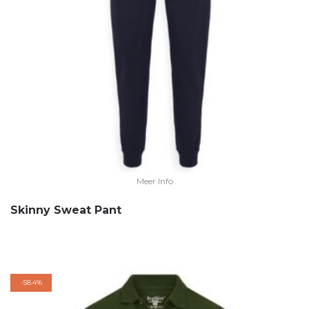
Meer Info
Skinny Sweat Pant
-
58.4%