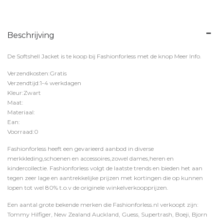
Beschrijving
De Softshell Jacket is te koop bij
Fashionforless
met de knop
Meer Info
.
Verzendkosten:Gratis
Verzendtijd:1-4 werkdagen
Kleur:Zwart
Maat:
Materiaal:
Ean:
Voorraad:0
Fashionforless heeft een gevarieerd aanbod in diverse
merkkleding,schoenen en accessoires,zowel dames,heren en
kindercollectie. Fashionforless volgt de laatste trends en bieden het aan
tegen zeer lage en aantrekkelijke prijzen met kortingen die op kunnen
lopen tot wel 80% t.o.v de originele winkelverkoopprijzen.
Een aantal grote bekende merken die Fashionforless.nl verkoopt zijn:
Tommy Hilfiger, New Zealand Auckland, Guess, Supertrash, Boeji, Bjorn