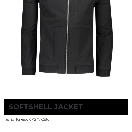
SOFTSHELL JACKET
fashionforless-JK1424V-Z865