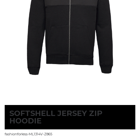
SOFTSHELL JERSEY ZIP
HOODIE
fashionforless-ML1314V-Z865