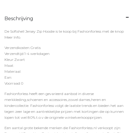
Beschrijving
De Softshell Jersey Zip Hoodie is te koop bij
Fashionforless
met de knop
Meer Info
.
Verzendkosten:Gratis
Verzendtijd:1-4 werkdagen
Kleur:Zwart
Maat:
Materiaal:
Ean:
Voorraad:0
Fashionforless heeft een gevarieerd aanbod in diverse
merkkleding,schoenen en accessoires,zowel dames,heren en
kindercollectie. Fashionforless volgt de laatste trends en bieden het aan
tegen zeer lage en aantrekkelijke prijzen met kortingen die op kunnen
lopen tot wel 80% t.o.v de originele winkelverkoopprijzen.
Een aantal grote bekende merken die Fashionforless.nl verkoopt zijn: