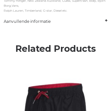
Tommy Hilfiger, New Zealand Auckland, Guess, Supertrash, Boeji, Bjorn
Borg,Vans,
Ralph Lauren, Timberland, G-star, Diesel etc.
Aanvullende informatie
Related Products