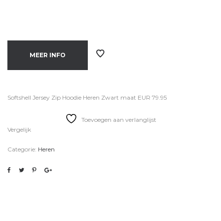
MEER INFO
Softshell Jersey Zip Hoodie Heren Zwart maat EUR 79.95
Toevoegen aan verlanglijst
Vergelijk
Categorie:
Heren