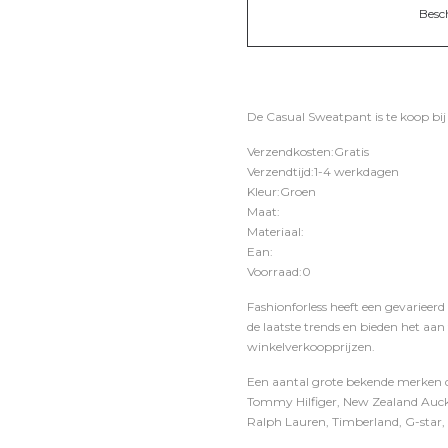
Besc
De Casual Sweatpant is te koop bi
Verzendkosten:Gratis
Verzendtijd:1-4 werkdagen
Kleur:Groen
Maat:
Materiaal:
Ean:
Voorraad:0
Fashionforless heeft een gevarieerd
de laatste trends en bieden het aan
winkelverkoopprijzen.
Een aantal grote bekende merken di
Tommy Hilfiger, New Zealand Auckl
Ralph Lauren, Timberland, G-star, D