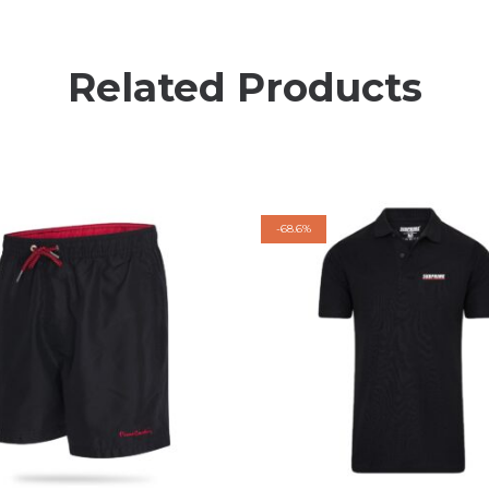
Related Products
-
68.6%