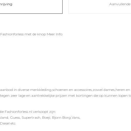
hrijving
Aanvullende 
j
Fashionforless
met de knop
Meer Info
.
 aanbod in diverse merkkleding,schoenen en accessoires,zowel dames,heren en ki
 tegen zeer lage en aantrekkelijke prijzen met kortingen die op kunnen lopen to
e Fashionforless.nl verkoopt zijn:
and, Guess, Supertrash, Boeji, Bjorn Borg,Vans,
iesel etc.