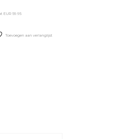
t EUR 59.95
Toevoegen aan verlanglijst