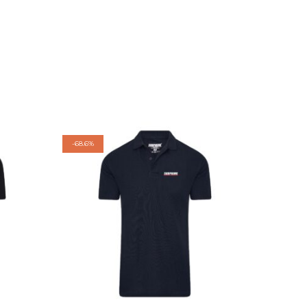
-
68.6%