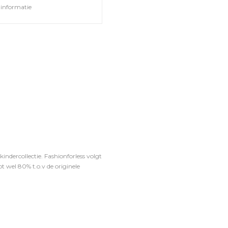
informatie
ndercollectie. Fashionforless volgt
t wel 80% t.o.v de originele