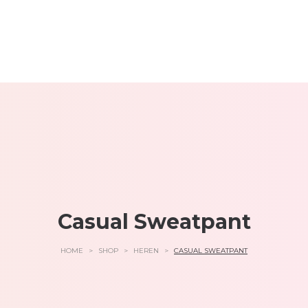
Casual Sweatpant
HOME
>
SHOP
>
HEREN
>
CASUAL SWEATPANT