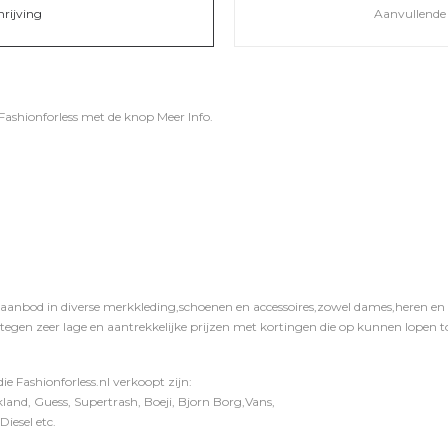
hrijving
Aanvullende 
Fashionforless
met de knop
Meer Info
.
 aanbod in diverse merkkleding,schoenen en accessoires,zowel dames,heren en ki
 tegen zeer lage en aantrekkelijke prijzen met kortingen die op kunnen lopen to
e Fashionforless.nl verkoopt zijn:
and, Guess, Supertrash, Boeji, Bjorn Borg,Vans,
iesel etc.