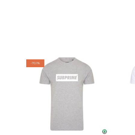
-
70.1%