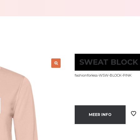
SWEAT BLOCK
fashionforless-WSW-BLOCK-PINK
MEER INFO