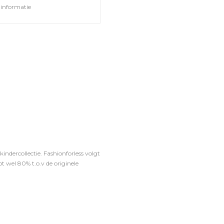
informatie
ndercollectie. Fashionforless volgt
t wel 80% t.o.v de originele