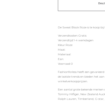
Besc
De Sweat Block Roze is te koop bij
Verzendkosten:Gratis
Verzendtijd:1-4 werkdagen
Kleur:Roze
Maat:
Materiaal:
Ean:
Voorraad:0
Fashionforless heeft een gevarieerd
de laatste trends en bieden het aan
winkelverkoopprijzen.
Een aantal grote bekende merken di
Tommy Hilfiger, New Zealand Auckl
Ralph Lauren, Timberland, G-star, D