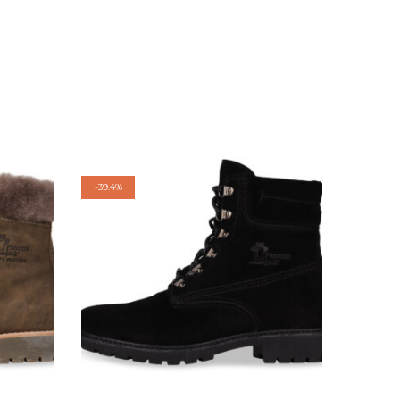
-
39.4%