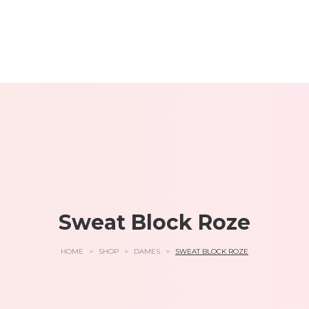
Sweat Block Roze
HOME
>
SHOP
>
DAMES
>
SWEAT BLOCK ROZE