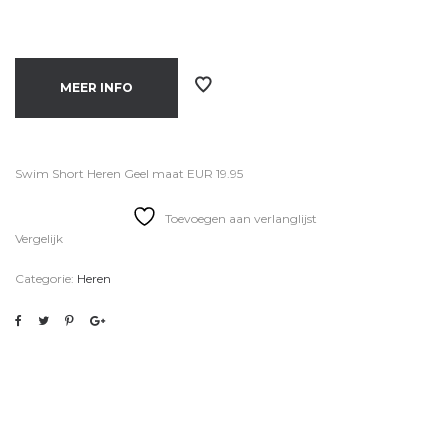
MEER INFO
Swim Short Heren Geel maat EUR 19.95
Toevoegen aan verlanglijst
Vergelijk
Categorie:
Heren