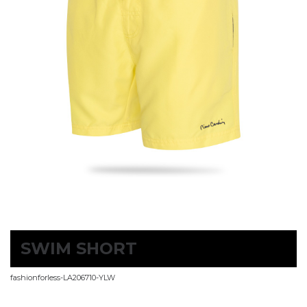
SWIM SHORT
fashionforless-LA206710-YLW