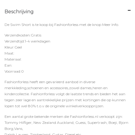
Beschrijving
De Swim Short is te koop bij
Fashionforless
met de knop
Meer Info
.
Verzendkosten:Gratis
Verzendtijd:1-4 werkdagen
Kleur:Geel
Maat:
Materiaal:
Ean:
Voorraad:0
Fashionforless heeft een gevarieerd aanbod in diverse
merkkleding,schoenen en accessoires,zowel dames,heren en
kindercollectie. Fashionforless volgt de laatste trends en bieden het aan
tegen zeer lage en aantrekkelijke prijzen met kortingen die op kunnen
lopen tot wel 80% t.o.v de originele winkelverkoopprijzen.
Een aantal grote bekende merken die Fashionforless.nl verkoopt zijn:
Tommy Hilfiger, New Zealand Auckland, Guess, Supertrash, Boeji, Bjorn
Borg,Vans,
Ralph Lauren, Timberland, G-star, Diesel etc.