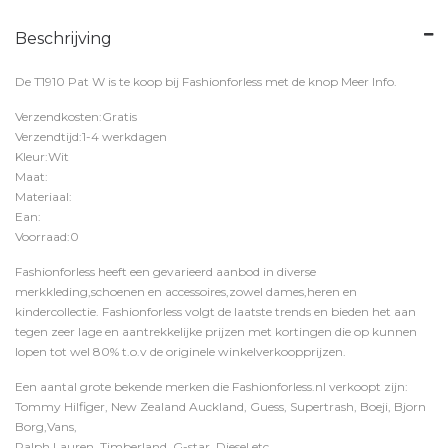
Beschrijving
De T1910 Pat W is te koop bij
Fashionforless
met de knop
Meer Info
.
Verzendkosten:Gratis
Verzendtijd:1-4 werkdagen
Kleur:Wit
Maat:
Materiaal:
Ean:
Voorraad:0
Fashionforless heeft een gevarieerd aanbod in diverse
merkkleding,schoenen en accessoires,zowel dames,heren en
kindercollectie. Fashionforless volgt de laatste trends en bieden het aan
tegen zeer lage en aantrekkelijke prijzen met kortingen die op kunnen
lopen tot wel 80% t.o.v de originele winkelverkoopprijzen.
Een aantal grote bekende merken die Fashionforless.nl verkoopt zijn:
Tommy Hilfiger, New Zealand Auckland, Guess, Supertrash, Boeji, Bjorn
Borg,Vans,
Ralph Lauren, Timberland, G-star, Diesel etc.