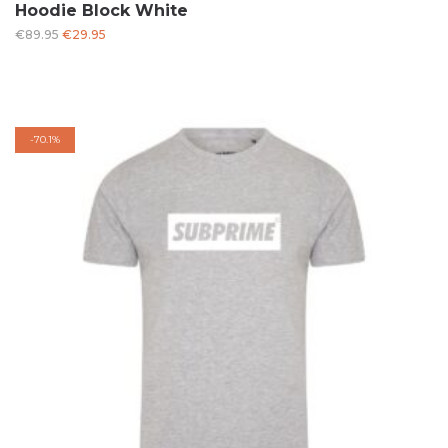
Hoodie Block White
Oorspronkelijke
Huidige
€
89.95
€
29.95
prijs
prijs
was:
is:
€89.95.
€29.95.
-
70.1%