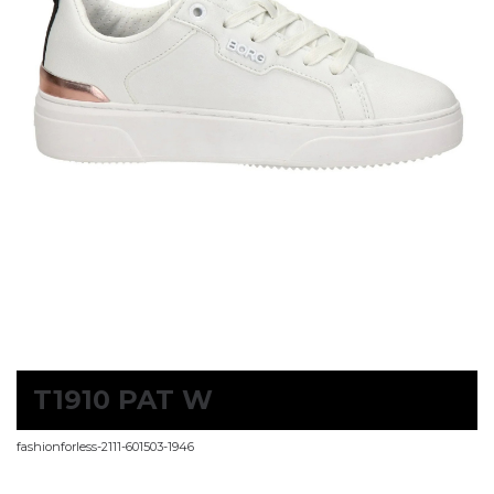
T1910 PAT W
fashionforless-2111-601503-1946