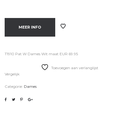
MEER INFO
T1910 Pat W Dames Wit maat EUR 69.95
Toevoegen aan verlanglijst
Vergelijk
Categorie:
Dames