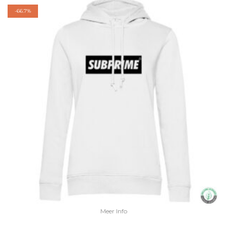
-
66.7%
Meer Info