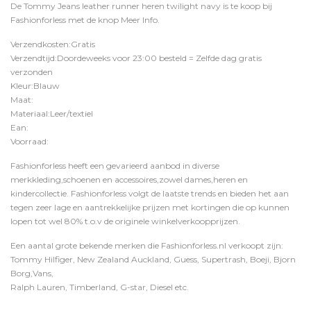
De Tommy Jeans leather runner heren twilight navy is te koop bij
Fashionforless
met de knop
Meer Info
.
Verzendkosten:Gratis
Verzendtijd:Doordeweeks voor 23:00 besteld = Zelfde dag gratis
verzonden
Kleur:Blauw
Maat:
Materiaal:Leer/textiel
Ean:
Voorraad:
Fashionforless heeft een gevarieerd aanbod in diverse
merkkleding,schoenen en accessoires,zowel dames,heren en
kindercollectie. Fashionforless volgt de laatste trends en bieden het aan
tegen zeer lage en aantrekkelijke prijzen met kortingen die op kunnen
lopen tot wel 80% t.o.v de originele winkelverkoopprijzen.
Een aantal grote bekende merken die Fashionforless.nl verkoopt zijn:
Tommy Hilfiger, New Zealand Auckland, Guess, Supertrash, Boeji, Bjorn
Borg,Vans,
Ralph Lauren, Timberland, G-star, Diesel etc.