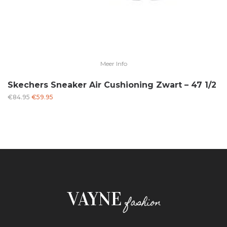
Meer Info
Skechers Sneaker Air Cushioning Zwart – 47 1/2
Oorspronkelijke
Huidige
€
84.95
€
59.95
prijs
prijs
was:
is:
€84.95.
€59.95.