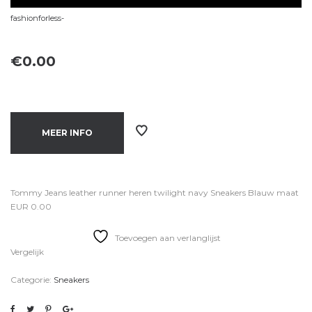
fashionforless-
€
0.00
MEER INFO
Tommy Jeans leather runner heren twilight navy Sneakers Blauw maat
EUR 0.00
Toevoegen aan verlanglijst
Vergelijk
Categorie:
Sneakers