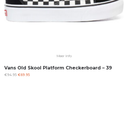
Meer Info
Vans Old Skool Platform Checkerboard – 39
Oorspronkelijke
Huidige
€
94.95
€
69.95
prijs
prijs
was:
is:
€94.95.
€69.95.