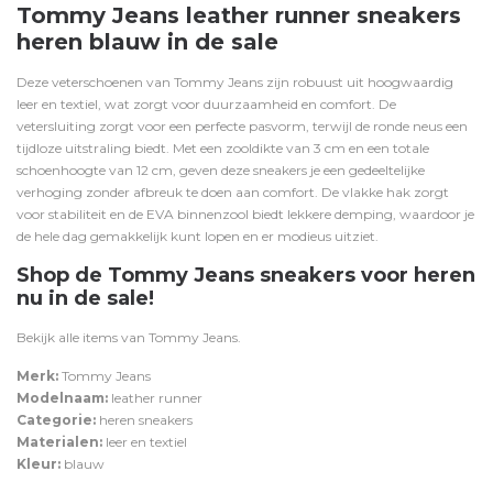
Tommy Jeans leather runner sneakers
heren blauw in de sale
Deze veterschoenen van Tommy Jeans zijn robuust uit hoogwaardig
leer en textiel, wat zorgt voor duurzaamheid en comfort. De
vetersluiting zorgt voor een perfecte pasvorm, terwijl de ronde neus een
tijdloze uitstraling biedt. Met een zooldikte van 3 cm en een totale
schoenhoogte van 12 cm, geven deze sneakers je een gedeeltelijke
verhoging zonder afbreuk te doen aan comfort. De vlakke hak zorgt
voor stabiliteit en de EVA binnenzool biedt lekkere demping, waardoor je
de hele dag gemakkelijk kunt lopen en er modieus uitziet.
Shop de Tommy Jeans sneakers voor heren
nu in de sale!
Bekijk alle items van
Tommy Jeans
.
Merk:
Tommy Jeans
Modelnaam:
leather runner
Categorie:
heren sneakers
Materialen:
leer en textiel
Kleur:
blauw