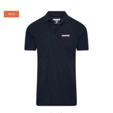
-
68.6%