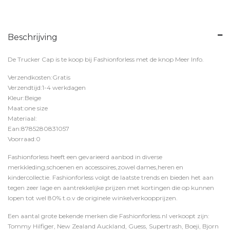
Beschrijving
De Trucker Cap is te koop bij
Fashionforless
met de knop
Meer Info
.
Verzendkosten:Gratis
Verzendtijd:1-4 werkdagen
Kleur:Beige
Maat:one size
Materiaal:
Ean:8785280831057
Voorraad:0
Fashionforless heeft een gevarieerd aanbod in diverse
merkkleding,schoenen en accessoires,zowel dames,heren en
kindercollectie. Fashionforless volgt de laatste trends en bieden het aan
tegen zeer lage en aantrekkelijke prijzen met kortingen die op kunnen
lopen tot wel 80% t.o.v de originele winkelverkoopprijzen.
Een aantal grote bekende merken die Fashionforless.nl verkoopt zijn:
Tommy Hilfiger, New Zealand Auckland, Guess, Supertrash, Boeji, Bjorn