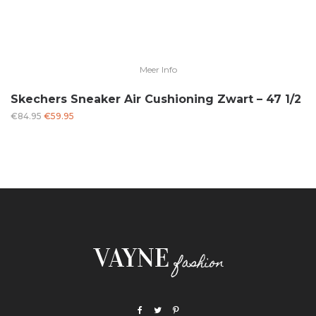
Meer Info
Skechers Sneaker Air Cushioning Zwart – 47 1/2
Oorspronkelijke
Huidige
€
84.95
€
59.95
prijs
prijs
was:
is:
€84.95.
€59.95.