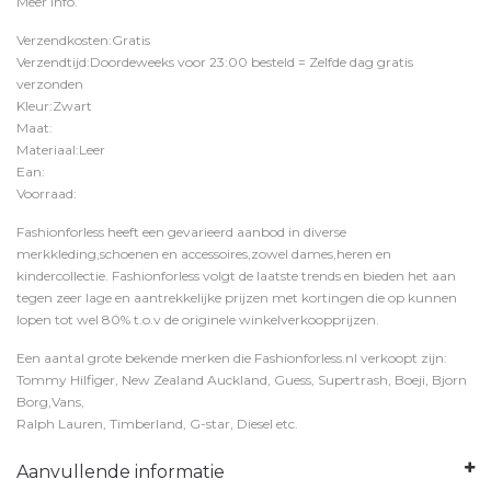
Meer Info
.
Verzendkosten:Gratis
Verzendtijd:Doordeweeks voor 23:00 besteld = Zelfde dag gratis
verzonden
Kleur:Zwart
Maat:
Materiaal:Leer
Ean:
Voorraad:
Fashionforless heeft een gevarieerd aanbod in diverse
merkkleding,schoenen en accessoires,zowel dames,heren en
kindercollectie. Fashionforless volgt de laatste trends en bieden het aan
tegen zeer lage en aantrekkelijke prijzen met kortingen die op kunnen
lopen tot wel 80% t.o.v de originele winkelverkoopprijzen.
Een aantal grote bekende merken die Fashionforless.nl verkoopt zijn:
Tommy Hilfiger, New Zealand Auckland, Guess, Supertrash, Boeji, Bjorn
Borg,Vans,
Ralph Lauren, Timberland, G-star, Diesel etc.
Aanvullende informatie