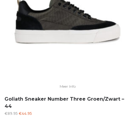
Meer Info
Goliath Sneaker Number Three Groen/Zwart –
44
Oorspronkelijke
Huidige
€
89.95
€
44.95
prijs
prijs
was:
is:
€89.95.
€44.95.