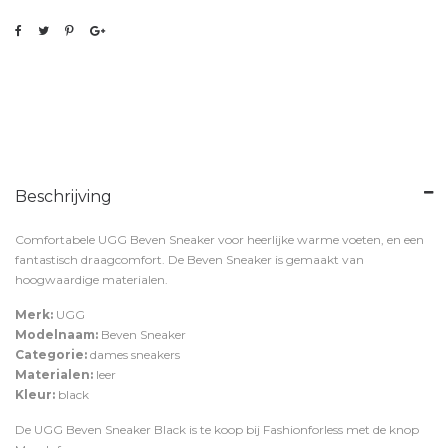
Beschrijving
Comfortabele UGG Beven Sneaker voor heerlijke warme voeten, en een
fantastisch draagcomfort. De Beven Sneaker is gemaakt van
hoogwaardige materialen.
Merk:
UGG
Modelnaam:
Beven Sneaker
Categorie:
dames sneakers
Materialen:
leer
Kleur:
black
De UGG Beven Sneaker Black is te koop bij
Fashionforless
met de knop