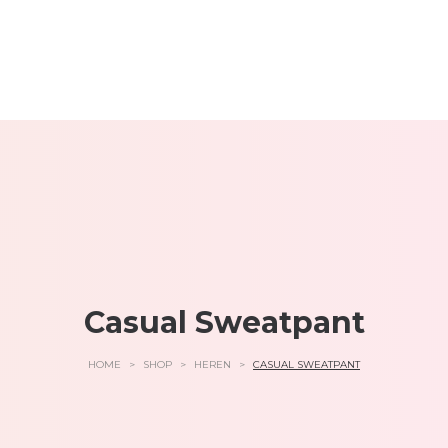
Casual Sweatpant
HOME
>
SHOP
>
HEREN
>
CASUAL SWEATPANT