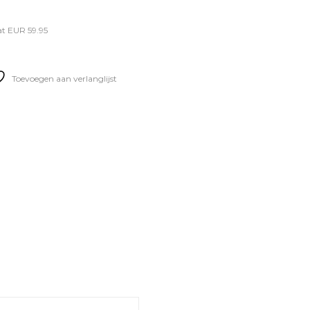
t EUR 59.95
Toevoegen aan verlanglijst