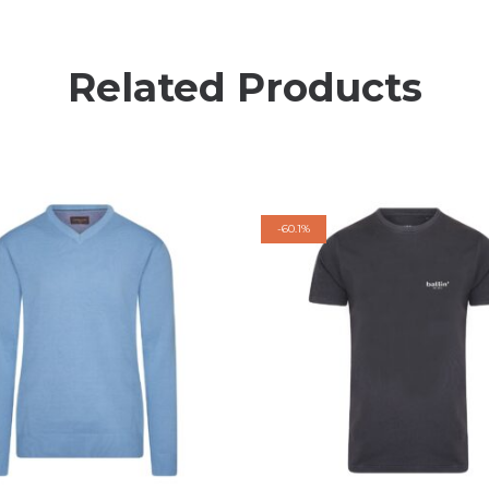
Related Products
-
60.1%