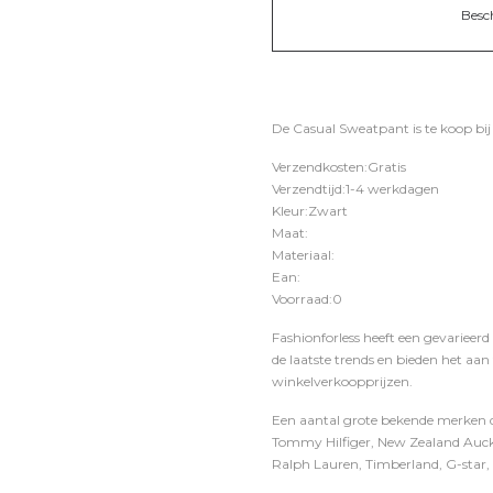
Besc
De Casual Sweatpant is te koop bi
Verzendkosten:Gratis
Verzendtijd:1-4 werkdagen
Kleur:Zwart
Maat:
Materiaal:
Ean:
Voorraad:0
Fashionforless heeft een gevarieerd
de laatste trends en bieden het aan
winkelverkoopprijzen.
Een aantal grote bekende merken di
Tommy Hilfiger, New Zealand Auckl
Ralph Lauren, Timberland, G-star, D