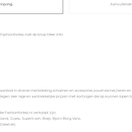
hrijving
Aanvullende 
j
Fashionforless
met de knop
Meer Info
.
 aanbod in diverse merkkleding,schoenen en accessoires,zowel dames,heren en ki
 tegen zeer lage en aantrekkelijke prijzen met kortingen die op kunnen lopen to
e Fashionforless.nl verkoopt zijn:
and, Guess, Supertrash, Boeji, Bjorn Borg,Vans,
iesel etc.