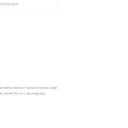
informatie
ndercollectie. Fashionforless volgt
t wel 80% t.o.v de originele