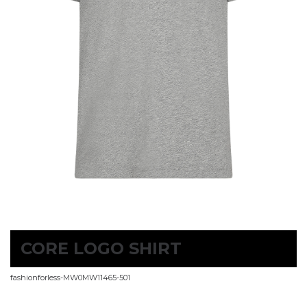
CORE LOGO SHIRT
fashionforless-MW0MW11465-501