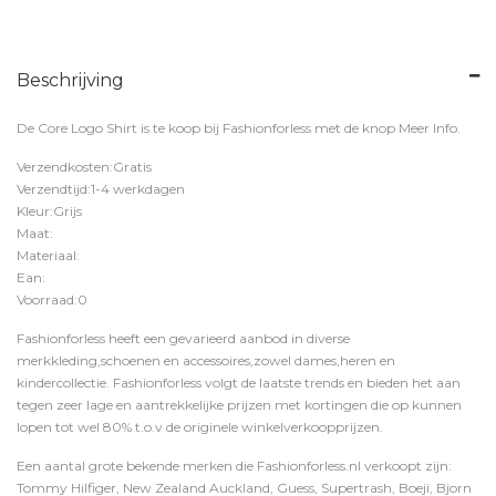
Beschrijving
De Core Logo Shirt is te koop bij
Fashionforless
met de knop
Meer Info
.
Verzendkosten:Gratis
Verzendtijd:1-4 werkdagen
Kleur:Grijs
Maat:
Materiaal:
Ean:
Voorraad:0
Fashionforless heeft een gevarieerd aanbod in diverse
merkkleding,schoenen en accessoires,zowel dames,heren en
kindercollectie. Fashionforless volgt de laatste trends en bieden het aan
tegen zeer lage en aantrekkelijke prijzen met kortingen die op kunnen
lopen tot wel 80% t.o.v de originele winkelverkoopprijzen.
Een aantal grote bekende merken die Fashionforless.nl verkoopt zijn:
Tommy Hilfiger, New Zealand Auckland, Guess, Supertrash, Boeji, Bjorn