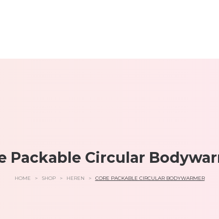
e Packable Circular Bodywa
HOME
>
SHOP
>
HEREN
>
CORE PACKABLE CIRCULAR BODYWARMER