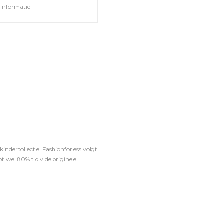
informatie
ndercollectie. Fashionforless volgt
t wel 80% t.o.v de originele