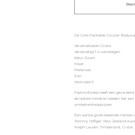
Besc
De Core Packable Circular Bodywar
Verzendkosten:Gratis
Verzendtijd:1-4 werkdagen
Kleur:Zwart
Maat:
Materiaal:
Ean:
Voorraad:0
Fashionforless heeft een gevarieerd
de laatste trends en bieden het aan
winkelverkoopprijzen.
Een aantal grote bekende merken di
Tommy Hilfiger, New Zealand Auckl
Ralph Lauren, Timberland, G-star, D