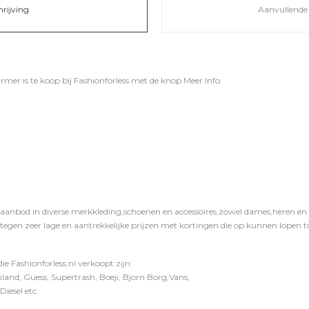
hrijving
Aanvullende 
mer is te koop bij
Fashionforless
met de knop
Meer Info
.
 aanbod in diverse merkkleding,schoenen en accessoires,zowel dames,heren en ki
 tegen zeer lage en aantrekkelijke prijzen met kortingen die op kunnen lopen to
e Fashionforless.nl verkoopt zijn:
and, Guess, Supertrash, Boeji, Bjorn Borg,Vans,
iesel etc.