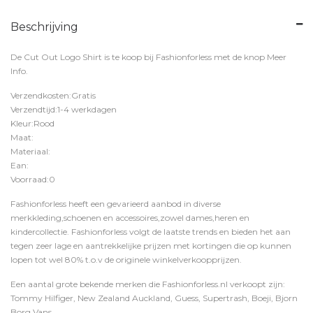
Beschrijving
De Cut Out Logo Shirt is te koop bij
Fashionforless
met de knop
Meer
Info
.
Verzendkosten:Gratis
Verzendtijd:1-4 werkdagen
Kleur:Rood
Maat:
Materiaal:
Ean:
Voorraad:0
Fashionforless heeft een gevarieerd aanbod in diverse
merkkleding,schoenen en accessoires,zowel dames,heren en
kindercollectie. Fashionforless volgt de laatste trends en bieden het aan
tegen zeer lage en aantrekkelijke prijzen met kortingen die op kunnen
lopen tot wel 80% t.o.v de originele winkelverkoopprijzen.
Een aantal grote bekende merken die Fashionforless.nl verkoopt zijn:
Tommy Hilfiger, New Zealand Auckland, Guess, Supertrash, Boeji, Bjorn
Borg,Vans,