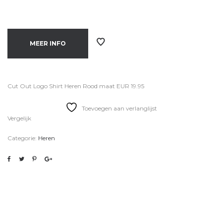
MEER INFO
Cut Out Logo Shirt Heren Rood maat EUR 19.95
Toevoegen aan verlanglijst
Vergelijk
Categorie:
Heren