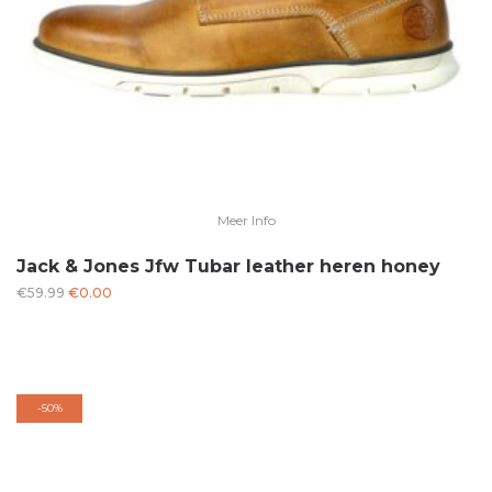
Meer Info
Jack & Jones Jfw Tubar leather heren honey
Oorspronkelijke
Huidige
€
59.99
€
0.00
prijs
prijs
was:
is:
€59.99.
€0.00.
-
50%