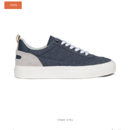
-
100%
Meer Info