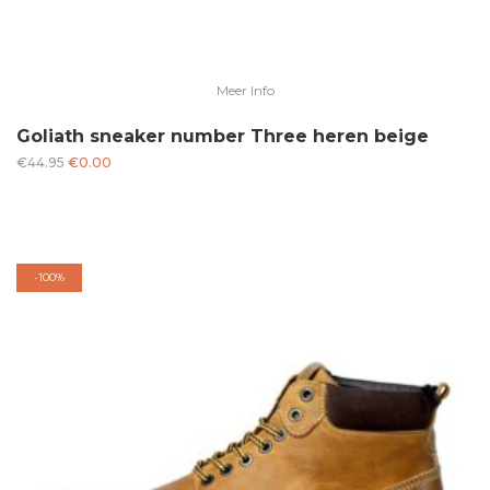
Meer Info
Goliath sneaker number Three heren beige
Oorspronkelijke
Huidige
€
44.95
€
0.00
prijs
prijs
was:
is:
€44.95.
€0.00.
-
100%