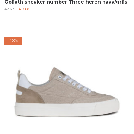
Goliath sneaker number Three heren navy/grijs
Oorspronkelijke
Huidige
€
44.95
€
0.00
prijs
prijs
was:
is:
€44.95.
€0.00.
-
100%