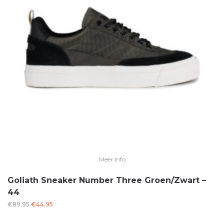
Meer Info
Goliath Sneaker Number Three Groen/Zwart –
44
Oorspronkelijke
Huidige
€
89.95
€
44.95
prijs
prijs