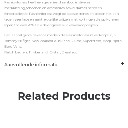
Fashionforless heeft een gevarieerd aanbod in diverse
merkkleding,schoenen en accessoires,zowel dames,heren en
kindercollectie. Fashionforless volgt de laatste trends en bieden het aan
tegen zeer lage en aantrekkelijke prijzen met kortingen die op kunnen
lopen tot wel 80% t.o.v de originele winkelverkoopprijzen.
Een aantal grote bekende merken die Fashionforless.nl verkoopt zijn:
Tommy Hilfiger, New Zealand Auckland, Guess, Supertrash, Boeji, Bjorn
Borg,Vans,
Ralph Lauren, Timberland, G-star, Diesel etc.
Aanvullende informatie
Related Products