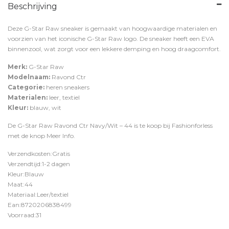
Beschrijving
Deze G-Star Raw sneaker is gemaakt van hoogwaardige materialen en
voorzien van het iconische G-Star Raw logo. De sneaker heeft een EVA
binnenzool, wat zorgt voor een lekkere demping en hoog draagcomfort.
Merk:
G-Star Raw
Modelnaam:
Ravond Ctr
Categorie:
heren sneakers
Materialen:
leer, textiel
Kleur:
blauw, wit
De G-Star Raw Ravond Ctr Navy/Wit – 44 is te koop bij
Fashionforless
met de knop
Meer Info
.
Verzendkosten:Gratis
Verzendtijd:1-2 dagen
Kleur:Blauw
Maat:44
Materiaal:Leer/textiel
Ean:8720206838499
Voorraad:31