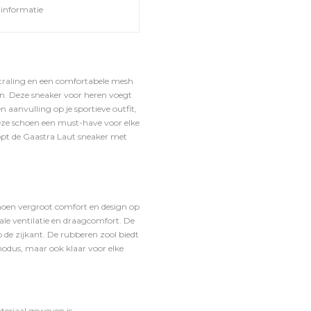
informatie
straling en een comfortabele mesh
man. Deze sneaker voor heren voegt
 aanvulling op je sportieve outfit,
deze schoen een must-have voor elke
hopt de Gaastra Laut sneaker met
hoen vergroot comfort en design op
e ventilatie en draagcomfort. De
 de zijkant. De rubberen zool biedt
modus, maar ook klaar voor elke
teriaal geweven is.