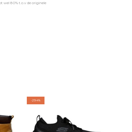
t wel 80% t.o.v de originele
-
29.4%