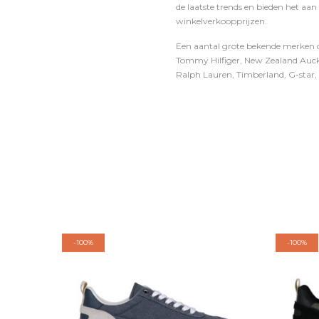
de laatste trends en bieden het aan
winkelverkoopprijzen.
Een aantal grote bekende merken di
Tommy Hilfiger, New Zealand Auckl
Ralph Lauren, Timberland, G-star, D
-
100%
-
100%