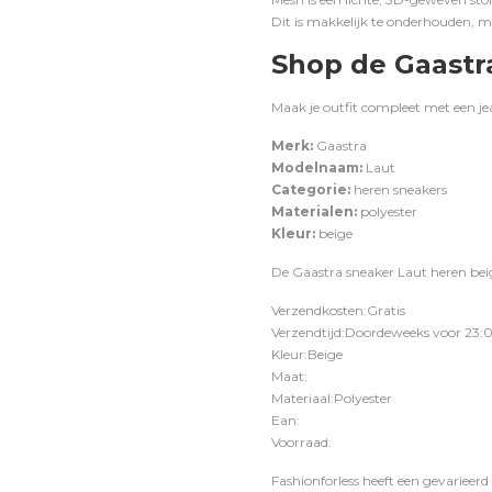
Dit is makkelijk te onderhouden, ma
Shop de Gaastra
Maak je outfit compleet met een
je
Merk:
Gaastra
Modelnaam:
Laut
Categorie:
heren sneakers
Materialen:
polyester
Kleur:
beige
De Gaastra sneaker Laut heren beig
Verzendkosten:Gratis
Verzendtijd:Doordeweeks voor 23:0
Kleur:Beige
Maat:
Materiaal:Polyester
Ean:
Voorraad:
Fashionforless heeft een gevarieerd