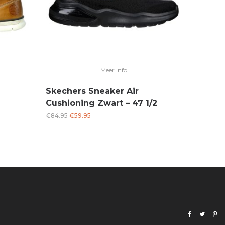
Meer Info
Skechers Sneaker Air
Cushioning Zwart – 47 1/2
Oorspronkelijke
Huidige
€
84.95
€
59.95
prijs
prijs
was:
is:
€84.95.
€59.95.