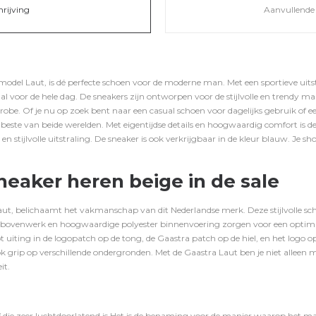
hrijving
Aanvullende 
model Laut, is dé perfecte schoen voor de moderne man. Met een sportieve uit
aal voor de hele dag. De sneakers zijn ontworpen voor de stijlvolle en trendy 
robe. Of je nu op zoek bent naar een casual schoen voor dagelijks gebruik of een
 beste van beide werelden. Met eigentijdse details en hoogwaardig comfort is 
 stijlvolle uitstraling. De sneaker is ook verkrijgbaar in de kleur
blauw
. Je s
neaker heren beige in de sale
ut, belichaamt het vakmanschap van dit Nederlandse merk. Deze stijlvolle sc
 bovenwerk en hoogwaardige polyester binnenvoering zorgen voor een optimal
uiting in de logopatch op de tong, de Gaastra patch op de hiel, en het logo op
 grip op verschillende ondergronden. Met de Gaastra Laut ben je niet alleen 
it.
f die zeer luchtdoorlatend is.Het is de benaming voor de manier waarop het ma