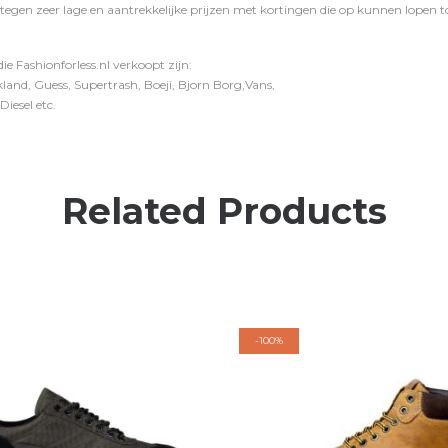
 tegen zeer lage en aantrekkelijke prijzen met kortingen die op kunnen lopen to
e Fashionforless.nl verkoopt zijn:
and, Guess, Supertrash, Boeji, Bjorn Borg,Vans,
iesel etc.
Related Products
-
100%