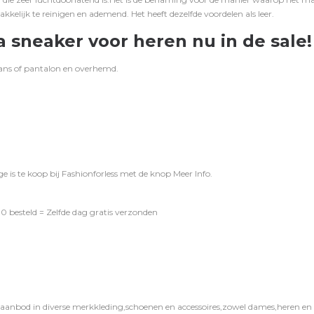
kkelijk te reinigen en ademend. Het heeft dezelfde voordelen als leer.
 sneaker voor heren nu in de sale!
ans
of
pantalon
en
overhemd
.
e is te koop bij
Fashionforless
met de knop
Meer Info
.
0 besteld = Zelfde dag gratis verzonden
 aanbod in diverse merkkleding,schoenen en accessoires,zowel dames,heren en ki