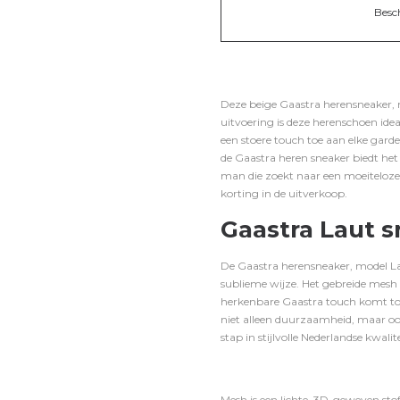
Besc
Deze beige Gaastra herensneaker, 
uitvoering is deze herenschoen ide
een stoere touch toe aan elke garde
de Gaastra heren sneaker biedt het
man die zoekt naar een moeiteloze en
korting in de uitverkoop.
Gaastra Laut s
De Gaastra herensneaker, model La
sublieme wijze. Het gebreide mesh
herkenbare Gaastra touch komt tot 
niet alleen duurzaamheid, maar ook
stap in stijlvolle Nederlandse kwalite
Mesh is een lichte, 3D-geweven sto