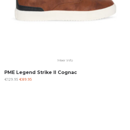
Meer Info
PME Legend Strike II Cognac
Oorspronkelijke
Huidige
€
129.95
€
89.95
prijs
prijs
was:
is:
€129.95.
€89.95.