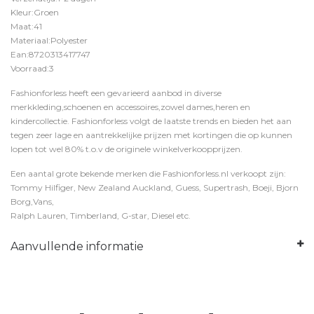
Kleur:Groen
Maat:41
Materiaal:Polyester
Ean:8720313417747
Voorraad:3
Fashionforless heeft een gevarieerd aanbod in diverse
merkkleding,schoenen en accessoires,zowel dames,heren en
kindercollectie. Fashionforless volgt de laatste trends en bieden het aan
tegen zeer lage en aantrekkelijke prijzen met kortingen die op kunnen
lopen tot wel 80% t.o.v de originele winkelverkoopprijzen.
Een aantal grote bekende merken die Fashionforless.nl verkoopt zijn:
Tommy Hilfiger, New Zealand Auckland, Guess, Supertrash, Boeji, Bjorn
Borg,Vans,
Ralph Lauren, Timberland, G-star, Diesel etc.
Aanvullende informatie