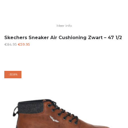
Meer Info
Skechers Sneaker Air Cushioning Zwart – 47 1/2
Oorspronkelijke
Huidige
€
84.95
€
59.95
prijs
prijs
was:
is:
€84.95.
€59.95.
-
30.8%