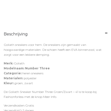
Beschrijving
Goliath sneakers voor hem. De sneakers zijn gemaakt van
hoogwaardige materialen. De schoen heeft een EVA binnenzool, wat
zorgt voor een lekkere demping.
Merk:
Goliath
Modelnaam: Number Three
Categorie:
heren sneakers
Materialen:
polyester
Kleur:
groen, zwart
De Goliath Sneaker Number Three Groen/Zwart – 41 is te koop bij
Fashionforless
met de knop
Meer Info
.
Verzendkosten:Gratis
Verzendtijd:1-2 dagen