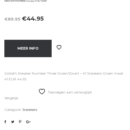
fashionforless-GO221110-559
Oorspronkelijke
Huidige
€
44.95
€
89.95
prijs
prijs
was:
is:
€89.95.
€44.95.
MEER INFO
Goliath Sneaker Number Three Groen/Zwart – 41 Sneakers Groen maat
41 EUR 44.95
Toevoegen aan verlanglijst
Vergelijk
Categorie:
Sneakers