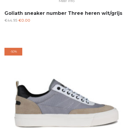
Meer Info
Goliath sneaker number Three heren wit/grijs
Oorspronkelijke
Huidige
€
44.95
€
0.00
prijs
prijs
was:
is:
€44.95.
€0.00.
-
50%