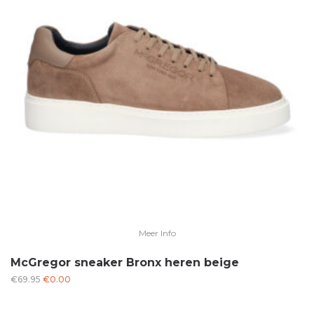
Meer Info
McGregor sneaker Bronx heren beige
Oorspronkelijke
Huidige
€
69.95
€
0.00
prijs
prijs
was:
is: