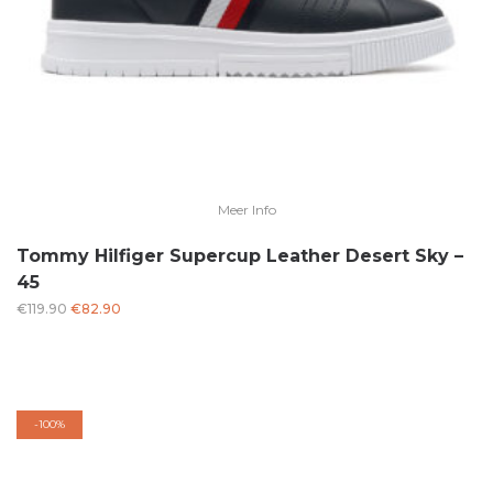
Meer Info
Tommy Hilfiger Supercup Leather Desert Sky –
45
Oorspronkelijke
Huidige
€
119.90
€
82.90
prijs
prijs
was:
is:
€119.90.
€82.90.
-
100%