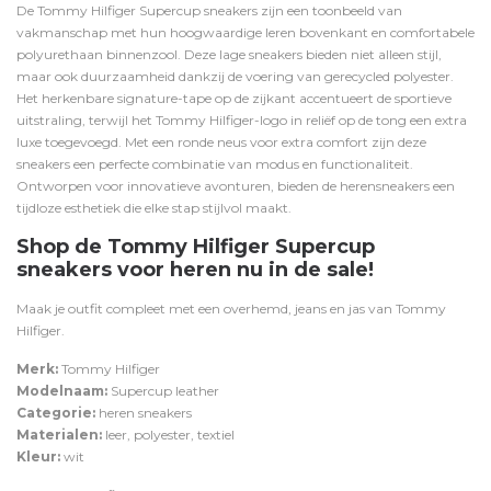
De Tommy Hilfiger Supercup sneakers zijn een toonbeeld van
vakmanschap met hun hoogwaardige leren bovenkant en comfortabele
polyurethaan binnenzool. Deze lage sneakers bieden niet alleen stijl,
maar ook duurzaamheid dankzij de voering van gerecycled polyester.
Het herkenbare signature-tape op de zijkant accentueert de sportieve
uitstraling, terwijl het Tommy Hilfiger-logo in reliëf op de tong een extra
luxe toegevoegd. Met een ronde neus voor extra comfort zijn deze
sneakers een perfecte combinatie van modus en functionaliteit.
Ontworpen voor innovatieve avonturen, bieden de herensneakers een
tijdloze esthetiek die elke stap stijlvol maakt.
Shop de Tommy Hilfiger Supercup
sneakers voor heren nu in de sale!
Maak je outfit compleet met een
overhemd
,
jeans
en
jas
van Tommy
Hilfiger.
Merk:
Tommy Hilfiger
Modelnaam:
Supercup leather
Categorie:
heren sneakers
Materialen:
leer, polyester, textiel
Kleur:
wit