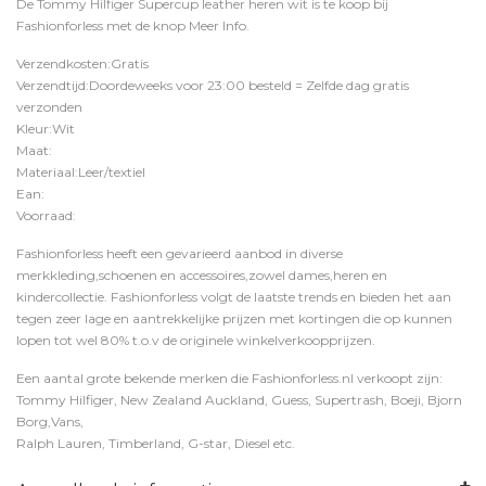
De Tommy Hilfiger Supercup leather heren wit is te koop bij
Fashionforless
met de knop
Meer Info
.
Verzendkosten:Gratis
Verzendtijd:Doordeweeks voor 23:00 besteld = Zelfde dag gratis
verzonden
Kleur:Wit
Maat:
Materiaal:Leer/textiel
Ean:
Voorraad:
Fashionforless heeft een gevarieerd aanbod in diverse
merkkleding,schoenen en accessoires,zowel dames,heren en
kindercollectie. Fashionforless volgt de laatste trends en bieden het aan
tegen zeer lage en aantrekkelijke prijzen met kortingen die op kunnen
lopen tot wel 80% t.o.v de originele winkelverkoopprijzen.
Een aantal grote bekende merken die Fashionforless.nl verkoopt zijn:
Tommy Hilfiger, New Zealand Auckland, Guess, Supertrash, Boeji, Bjorn
Borg,Vans,
Ralph Lauren, Timberland, G-star, Diesel etc.