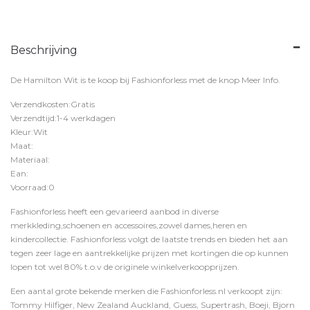
Beschrijving
De Hamilton Wit is te koop bij
Fashionforless
met de knop
Meer Info
.
Verzendkosten:Gratis
Verzendtijd:1-4 werkdagen
Kleur:Wit
Maat:
Materiaal:
Ean:
Voorraad:0
Fashionforless heeft een gevarieerd aanbod in diverse
merkkleding,schoenen en accessoires,zowel dames,heren en
kindercollectie. Fashionforless volgt de laatste trends en bieden het aan
tegen zeer lage en aantrekkelijke prijzen met kortingen die op kunnen
lopen tot wel 80% t.o.v de originele winkelverkoopprijzen.
Een aantal grote bekende merken die Fashionforless.nl verkoopt zijn:
Tommy Hilfiger, New Zealand Auckland, Guess, Supertrash, Boeji, Bjorn