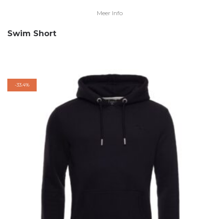
Meer Info
Swim Short
-
33.4%