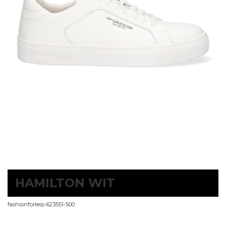
HAMILTON WIT
fashionforless-623551-500