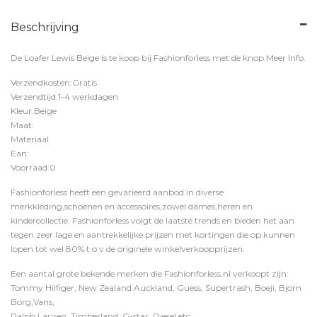
Beschrijving
De Loafer Lewis Beige is te koop bij
Fashionforless
met de knop
Meer Info
.
Verzendkosten:Gratis
Verzendtijd:1-4 werkdagen
Kleur:Beige
Maat:
Materiaal:
Ean:
Voorraad:0
Fashionforless heeft een gevarieerd aanbod in diverse
merkkleding,schoenen en accessoires,zowel dames,heren en
kindercollectie. Fashionforless volgt de laatste trends en bieden het aan
tegen zeer lage en aantrekkelijke prijzen met kortingen die op kunnen
lopen tot wel 80% t.o.v de originele winkelverkoopprijzen.
Een aantal grote bekende merken die Fashionforless.nl verkoopt zijn:
Tommy Hilfiger, New Zealand Auckland, Guess, Supertrash, Boeji, Bjorn
Borg,Vans,
Ralph Lauren, Timberland, G-star, Diesel etc.