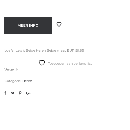
MEER INFO
Loafer Lewis Beige Heren Beige maat EUR 59.95
Toevoegen aan verlanglijst
Vergelijk
Categorie:
Heren