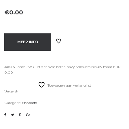
€
0.00
MEER INFO
Jack & Jones Jfw Curtis canvas heren navy Sneakers Blauw maat EUR
0.00
Toevoegen aan verlanglijst
Vergelijk
Categorie:
Sneakers