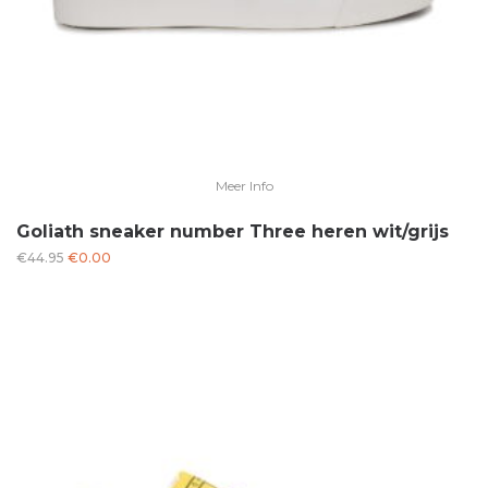
Meer Info
Goliath sneaker number Three heren wit/grijs
Oorspronkelijke
Huidige
€
44.95
€
0.00
prijs
prijs
was:
is:
€44.95.
€0.00.