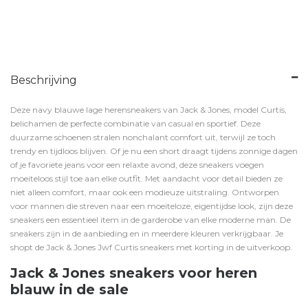
Beschrijving
Deze navy blauwe lage herensneakers van Jack & Jones, model Curtis,
belichamen de perfecte combinatie van casual en sportief. Deze
duurzame schoenen stralen nonchalant comfort uit, terwijl ze toch
trendy en tijdloos blijven. Of je nu een
short
draagt tijdens zonnige dagen
of je favoriete
jeans
voor een relaxte avond, deze sneakers voegen
moeiteloos stijl toe aan elke outfit. Met aandacht voor detail bieden ze
niet alleen comfort, maar ook een modieuze uitstraling. Ontworpen
voor mannen die streven naar een moeiteloze, eigentijdse look, zijn deze
sneakers een essentieel item in de garderobe van elke moderne man. De
sneakers zijn in de aanbieding en in
meerdere kleuren
verkrijgbaar. Je
shopt de Jack & Jones Jwf Curtis sneakers met korting in de uitverkoop.
Jack & Jones sneakers voor heren
blauw in de sale