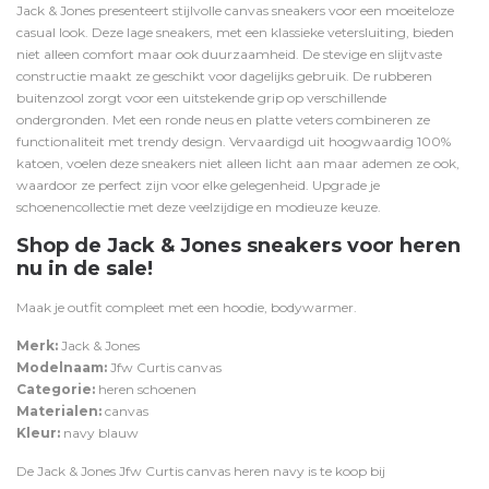
Jack & Jones presenteert stijlvolle canvas sneakers voor een moeiteloze
casual look. Deze lage sneakers, met een klassieke vetersluiting, bieden
niet alleen comfort maar ook duurzaamheid. De stevige en slijtvaste
constructie maakt ze geschikt voor dagelijks gebruik. De rubberen
buitenzool zorgt voor een uitstekende grip op verschillende
ondergronden. Met een ronde neus en platte veters combineren ze
functionaliteit met trendy design. Vervaardigd uit hoogwaardig 100%
katoen, voelen deze sneakers niet alleen licht aan maar ademen ze ook,
waardoor ze perfect zijn voor elke gelegenheid. Upgrade je
schoenencollectie met deze veelzijdige en modieuze keuze.
Shop de Jack & Jones sneakers voor heren
nu in de sale!
Maak je outfit compleet met een
hoodie
,
bodywarmer.
Merk:
Jack & Jones
Modelnaam:
Jfw Curtis canvas
Categorie:
heren schoenen
Materialen:
canvas
Kleur:
navy blauw
De Jack & Jones Jfw Curtis canvas heren navy is te koop bij