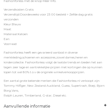
Fashionforless
met de knop
Meer Info
.
Verzendkosten:Gratis
Verzendtijd:Doordeweeks voor 23:00 besteld = Zelfde dag gratis
verzonden
Kleur:Blauw
Maat:
Materiaal:Katoen
Ean:
Voorraad:
Fashionforless heeft een gevarieerd aanbod in diverse
merkkleding,schoenen en accessoires,zowel dames,heren en
kindercollectie. Fashionforless volgt de laatste trends en bieden het aan
tegen zeer lage en aantrekkelijke prijzen met kortingen die op kunnen
lopen tot wel 80% t.o.v de originele winkelverkoopprijzen.
Een aantal grote bekende merken die Fashionforless.nl verkoopt zijn:
Tommy Hilfiger, New Zealand Auckland, Guess, Supertrash, Boeji, Bjorn
Borg,Vans,
Ralph Lauren, Timberland, G-star, Diesel etc.
Aanvullende informatie