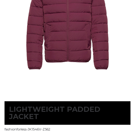
LIGHTWEIGHT PADDED
JACKET
fashionforless-JK1546V-Z562