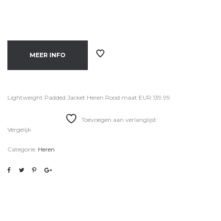
MEER INFO
Lightweight Padded Jacket Heren Rood maat EUR 139.99
Toevoegen aan verlanglijst
Vergelijk
Categorie:
Heren