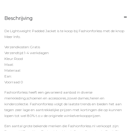
Beschrijving
De Lightweight Padded Jacket is te koop bij
Fashionforless
met de knop
Meer Info
.
Verzendkosten:Gratis
Verzendtijd:1-4 werkdagen
Kleur:Rood
Maat:
Materiaal:
Ean:
Voorraad:0
Fashionforless heeft een gevarieerd aanbod in diverse
merkkleding,schoenen en accessoires,zowel dames,heren en
kindercollectie. Fashionforless volgt de laatste trends en bieden het aan
tegen zeer lage en aantrekkelijke prijzen met kortingen die op kunnen
lopen tot wel 80% t.o.v de originele winkelverkoopprijzen.
Een aantal grote bekende merken die Fashionforless.nl verkoopt zijn: