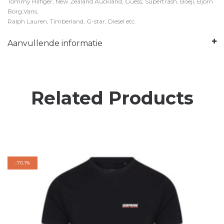
Tommy Hilfiger, New Zealand Auckland, Guess, Supertrash, Boeji, Bjorn
Borg,Vans,
Ralph Lauren, Timberland, G-star, Diesel etc.
Aanvullende informatie
Related Products
-
70.1%