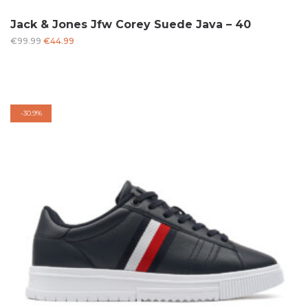
Jack & Jones Jfw Corey Suede Java – 40
Oorspronkelijke
Huidige
€
99.99
€
44.99
prijs
prijs
was:
is:
€99.99.
€44.99.
-
30.9%