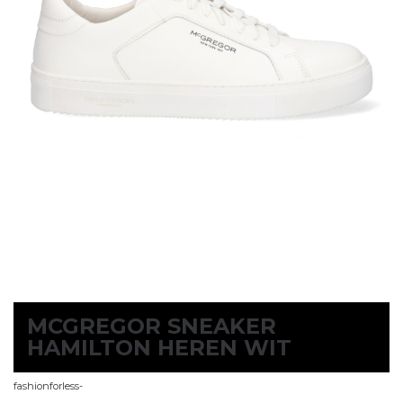
MCGREGOR SNEAKER
HAMILTON HEREN WIT
fashionforless-