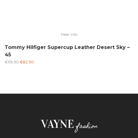
Meer Info
Tommy Hilfiger Supercup Leather Desert Sky –
45
Oorspronkelijke
Huidige
€
119.90
€
82.90
prijs
prijs
was:
is:
€119.90.
€82.90.