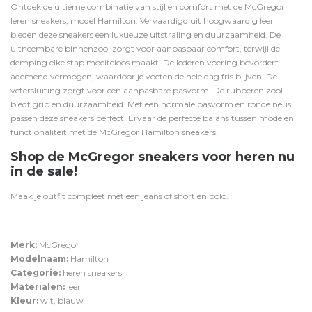
Ontdek de ultieme combinatie van stijl en comfort met de McGregor
leren sneakers, model Hamilton. Vervaardigd uit hoogwaardig leer
bieden deze sneakers een luxueuze uitstraling en duurzaamheid. De
uitneembare binnenzool zorgt voor aanpasbaar comfort, terwijl de
demping elke stap moeiteloos maakt. De lederen voering bevordert
ademend vermogen, waardoor je voeten de hele dag fris blijven. De
vetersluiting zorgt voor een aanpasbare pasvorm. De rubberen zool
biedt grip en duurzaamheid. Met een normale pasvorm en ronde neus
passen deze sneakers perfect. Ervaar de perfecte balans tussen mode en
functionaliteit met de McGregor Hamilton sneakers.
Shop de McGregor sneakers voor heren nu
in de sale!
Maak je outfit compleet met een
jeans
of
short
en
polo
.
Merk:
McGregor
Modelnaam:
Hamilton
Categorie:
heren sneakers
Materialen:
leer
Kleur:
wit, blauw