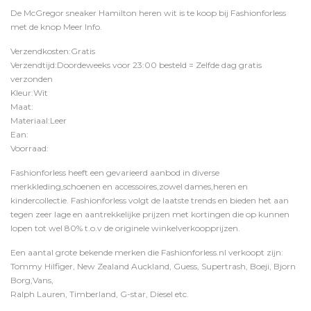
De McGregor sneaker Hamilton heren wit is te koop bij
Fashionforless
met de knop
Meer Info
.
Verzendkosten:Gratis
Verzendtijd:Doordeweeks voor 23:00 besteld = Zelfde dag gratis
verzonden
Kleur:Wit
Maat:
Materiaal:Leer
Ean:
Voorraad:
Fashionforless heeft een gevarieerd aanbod in diverse
merkkleding,schoenen en accessoires,zowel dames,heren en
kindercollectie. Fashionforless volgt de laatste trends en bieden het aan
tegen zeer lage en aantrekkelijke prijzen met kortingen die op kunnen
lopen tot wel 80% t.o.v de originele winkelverkoopprijzen.
Een aantal grote bekende merken die Fashionforless.nl verkoopt zijn:
Tommy Hilfiger, New Zealand Auckland, Guess, Supertrash, Boeji, Bjorn
Borg,Vans,
Ralph Lauren, Timberland, G-star, Diesel etc.