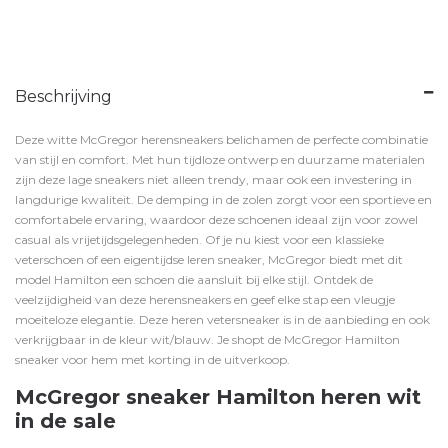
Beschrijving
Deze witte McGregor herensneakers belichamen de perfecte combinatie
van stijl en comfort. Met hun tijdloze ontwerp en duurzame materialen
zijn deze lage sneakers niet alleen trendy, maar ook een investering in
langdurige kwaliteit. De demping in de zolen zorgt voor een sportieve en
comfortabele ervaring, waardoor deze schoenen ideaal zijn voor zowel
casual als vrijetijdsgelegenheden. Of je nu kiest voor een klassieke
veterschoen of een eigentijdse leren sneaker, McGregor biedt met dit
model Hamilton een schoen die aansluit bij elke stijl. Ontdek de
veelzijdigheid van deze herensneakers en geef elke stap een vleugje
moeiteloze elegantie. Deze heren vetersneaker is in de aanbieding en ook
verkrijgbaar in de kleur
wit/blauw
. Je shopt de McGregor Hamilton
sneaker voor hem met korting in de uitverkoop.
McGregor sneaker Hamilton heren wit
in de sale