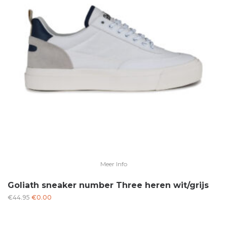
Meer Info
Goliath sneaker number Three heren wit/grijs
Oorspronkelijke
Huidige
€
44.95
€
0.00
prijs
prijs
was:
is: