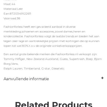
Maat:44
Materiaal:Leer
Ean:8720349922611
Voorraad:38
Fashionforless heeft een gevarieerd aanbod in diverse
merkkleding,schoenen en accessoires,zowel dames,heren en
kindercollectie. Fashionforless volgt de laatste trends en bieden het aan
tegen zeer lage en aantrekkelijke prijzen met kortingen die op kunnen
lopen tot wel 80% t.o.v de originele winkelverkoopprijzen.
Een aantal grote bekende merken die Fashionforless.nl verkoopt zijn:
Tommy Hilfiger, New Zealand Auckland, Guess, Supertrash, Boeji, Bjorn
Borg,Vans,
Ralph Lauren, Timberland, G-star, Diesel etc.
Aanvullende informatie
Related Products