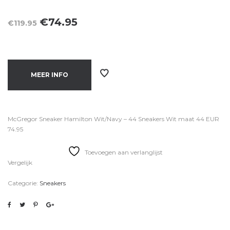
Oorspronkelijke
Huidige
€
74.95
€
119.95
prijs
prijs
was:
is:
€119.95.
€74.95.
MEER INFO
McGregor Sneaker Hamilton Wit/Navy – 44 Sneakers Wit maat 44 EUR
74.95
Toevoegen aan verlanglijst
Vergelijk
Categorie:
Sneakers