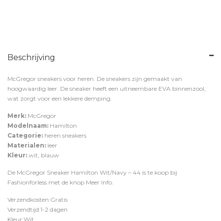
Beschrijving
McGregor sneakers voor heren. De sneakers zijn gemaakt van
hoogwaardig leer. De sneaker heeft een uitneembare EVA binnenzool,
wat zorgt voor een lekkere demping.
Merk:
McGregor
Modelnaam:
Hamilton
Categorie:
heren sneakers
Materialen:
leer
Kleur:
wit, blauw
De McGregor Sneaker Hamilton Wit/Navy – 44 is te koop bij
Fashionforless
met de knop
Meer Info
.
Verzendkosten:Gratis
Verzendtijd:1-2 dagen
Kleur:Wit