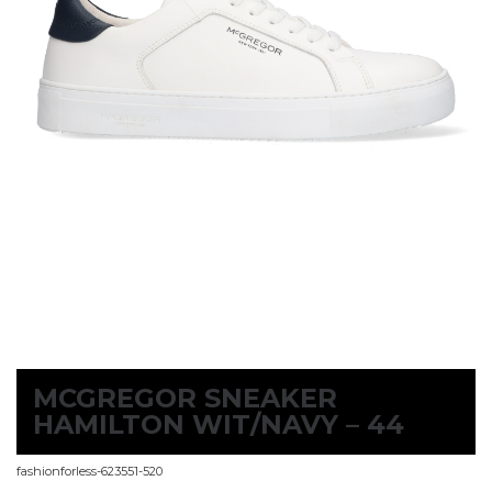
MCGREGOR SNEAKER
HAMILTON WIT/NAVY – 44
fashionforless-623551-520