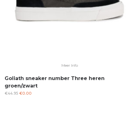
Meer Info
Goliath sneaker number Three heren
groen/zwart
Oorspronkelijke
Huidige
€
44.95
€
0.00
prijs
prijs
was:
is:
€44.95.
€0.00.