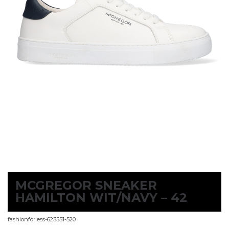
MCGREGOR SNEAKER
HAMILTON WIT/NAVY – 42
fashionforless-623551-520