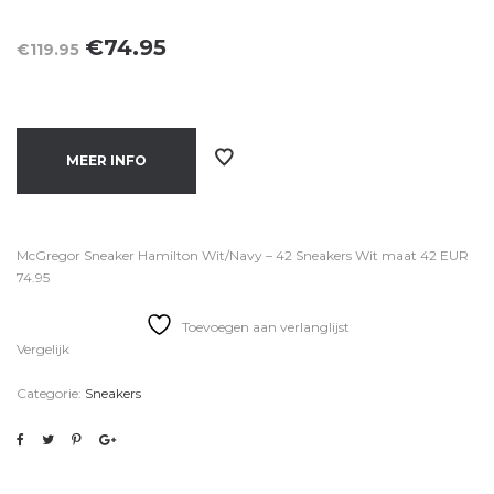
Oorspronkelijke
Huidige
€
74.95
€
119.95
prijs
prijs
was:
is:
€119.95.
€74.95.
MEER INFO
McGregor Sneaker Hamilton Wit/Navy – 42 Sneakers Wit maat 42 EUR
74.95
Toevoegen aan verlanglijst
Vergelijk
Categorie:
Sneakers