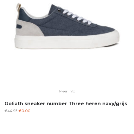
Meer Info
Goliath sneaker number Three heren navy/grijs
Oorspronkelijke
Huidige
€
44.95
€
0.00
prijs
prijs
was:
is:
€44.95.
€0.00.