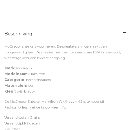
Beschrijving
McGregor sneakers voor heren. De sneakers zijn gemaakt van
hoogwaardig leer. De sneaker heeft een uitneembare EVA binnenzool,
wat zorgt voor een lekkere demping.
Merk:
McGregor
Modelnaam:
Hamilton
Categorie:
heren sneakers
Materialen:
leer
Kleur:
wit, blauw
De McGregor Sneaker Hamilton Wit/Navy – 42 is te koop bij
Fashionforless
met de knop
Meer Info
.
Verzendkosten:Gratis
Verzendtijd:1-2 dagen
Kleur:Wit