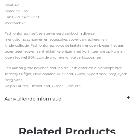
Maat:42
Materiaal:Leer
Ean:8720349922598
Voorraad:32
Fashionforless heeft een gevarieerd aanbod in diverse
merkkleding,schoenen en accessoires,zowel dames,heren en
kindercollectie. Fashionforless volgt de laatste trends en bieden het aan
tegen zeer lage en aantrekkelijke prijzen met kortingen die op kunnen
lopen tot wel 80% t.o.v de originele winkelverkoopprijzen.
Een aantal grote bekende merken die Fashionforless.nl verkoopt zijn:
Tommy Hilfiger, New Zealand Auckland, Guess, Supertrash, Boeji, Bjorn
Borg,Vans,
Ralph Lauren, Timberland, G-star, Diesel etc.
Aanvullende informatie
Related Products