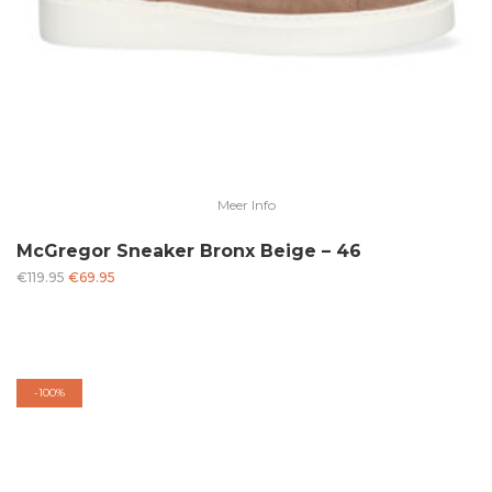
Meer Info
McGregor Sneaker Bronx Beige – 46
Oorspronkelijke
Huidige
€
119.95
€
69.95
prijs
prijs
was:
is:
€119.95.
€69.95.
-
100%