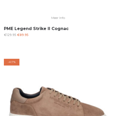
Meer Info
PME Legend Strike II Cognac
Oorspronkelijke
Huidige
€
129.95
€
89.95
prijs
prijs
was:
is:
€129.95.
€89.95.
-
41.7%