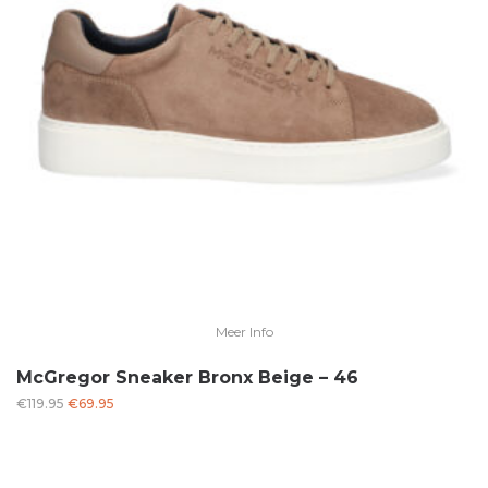
Meer Info
McGregor Sneaker Bronx Beige – 46
Oorspronkelijke
Huidige
€
119.95
€
69.95
prijs
prijs
was:
is:
€119.95.
€69.95.