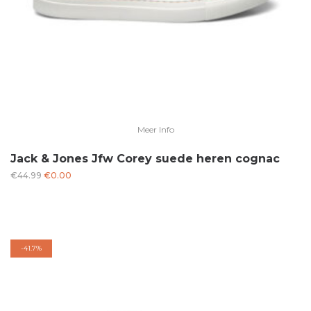
Meer Info
Jack & Jones Jfw Corey suede heren cognac
Oorspronkelijke
Huidige
€
44.99
€
0.00
prijs
prijs
was:
is:
€44.99.
€0.00.
-
41.7%