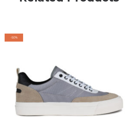
-
50%