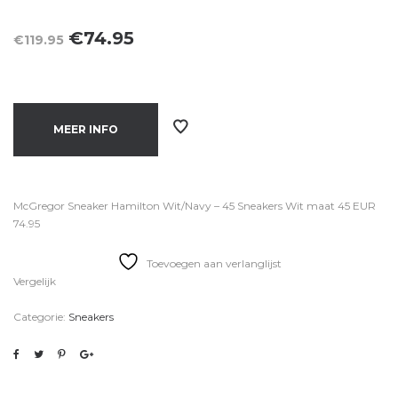
Oorspronkelijke
Huidige
€
74.95
€
119.95
prijs
prijs
was:
is:
€119.95.
€74.95.
MEER INFO
McGregor Sneaker Hamilton Wit/Navy – 45 Sneakers Wit maat 45 EUR
74.95
Toevoegen aan verlanglijst
Vergelijk
Categorie:
Sneakers