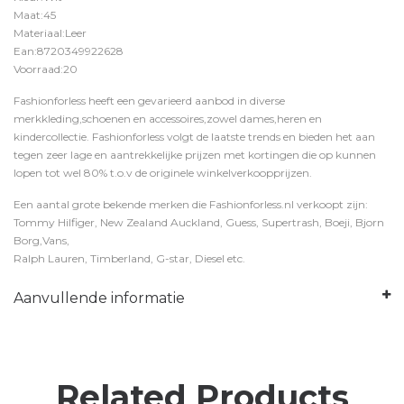
Maat:45
Materiaal:Leer
Ean:8720349922628
Voorraad:20
Fashionforless heeft een gevarieerd aanbod in diverse
merkkleding,schoenen en accessoires,zowel dames,heren en
kindercollectie. Fashionforless volgt de laatste trends en bieden het aan
tegen zeer lage en aantrekkelijke prijzen met kortingen die op kunnen
lopen tot wel 80% t.o.v de originele winkelverkoopprijzen.
Een aantal grote bekende merken die Fashionforless.nl verkoopt zijn:
Tommy Hilfiger, New Zealand Auckland, Guess, Supertrash, Boeji, Bjorn
Borg,Vans,
Ralph Lauren, Timberland, G-star, Diesel etc.
Aanvullende informatie
Related Products