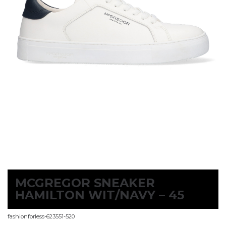
MCGREGOR SNEAKER
HAMILTON WIT/NAVY – 45
fashionforless-623551-520