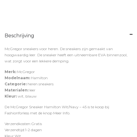
Beschrijving
McGregor sneakers voor heren. De sneakers zijn gemaakt van
hoogwaardig leer. De sneaker heeft een uitneembare EVA binnenzool,
wat zorgt voor een lekkere demping.
Merk:
McGregor
Modelnaam:
Hamilton
Categorie:
heren sneakers
Materialen:
leer
Kleur:
wit, blauw
De McGregor Sneaker Hamilton Wit/Navy – 45 is te koop bij
Fashionforless
met de knop
Meer Info
.
Verzendkosten:Gratis
Verzendtijd:1-2 dagen
Kleur:Wit