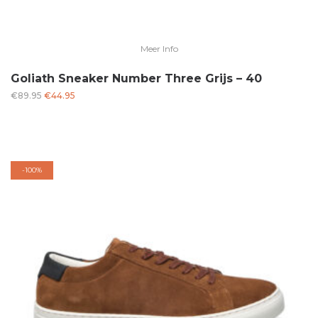
Meer Info
Goliath Sneaker Number Three Grijs – 40
Oorspronkelijke
Huidige
€
89.95
€
44.95
prijs
prijs
was:
is:
€89.95.
€44.95.
-
100%