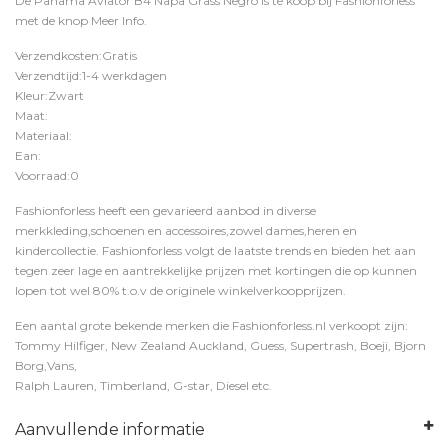
De Panama Aviator B4 Napa Grass Negro is te koop bij
Fashionforless
met de knop
Meer Info
.
Verzendkosten:Gratis
Verzendtijd:1-4 werkdagen
Kleur:Zwart
Maat:
Materiaal:
Ean:
Voorraad:0
Fashionforless heeft een gevarieerd aanbod in diverse
merkkleding,schoenen en accessoires,zowel dames,heren en
kindercollectie. Fashionforless volgt de laatste trends en bieden het aan
tegen zeer lage en aantrekkelijke prijzen met kortingen die op kunnen
lopen tot wel 80% t.o.v de originele winkelverkoopprijzen.
Een aantal grote bekende merken die Fashionforless.nl verkoopt zijn:
Tommy Hilfiger, New Zealand Auckland, Guess, Supertrash, Boeji, Bjorn
Borg,Vans,
Ralph Lauren, Timberland, G-star, Diesel etc.
Aanvullende informatie