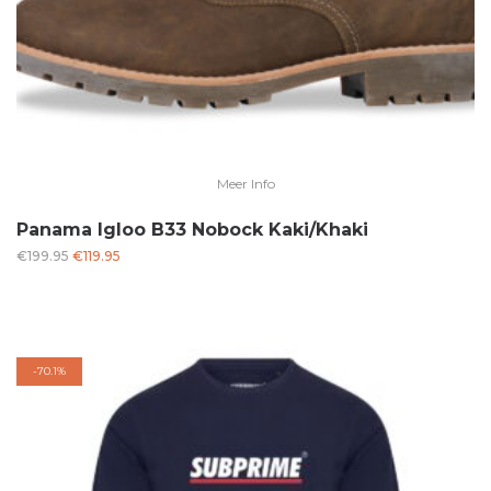
Meer Info
Panama Igloo B33 Nobock Kaki/Khaki
Oorspronkelijke
Huidige
€
199.95
€
119.95
prijs
prijs
was:
is:
€199.95.
€119.95.
-
70.1%