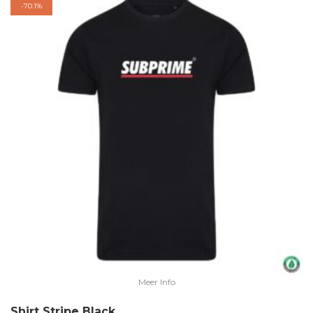
-
70.1%
Meer Info
Shirt Stripe Black