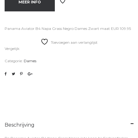
€184.95.
€109.95.
MEER INFO
Panama Aviator B4 Napa Grass Negro Dames Zwart maat EUR 109.95
Toevoegen aan verlanglijst
Vergelijk
Categorie:
Dames
Beschrijving