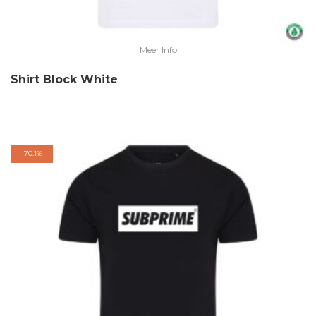
Meer Info
Shirt Block White
-
70.1%