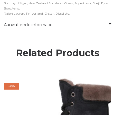
Tommy Hilfiger, New Zealand Auckland, Guess, Supertrash, Boeji, Bjorn
Borg,Vans,
Ralph Lauren, Timberland, G-star, Diesel etc.
Aanvullende informatie
Related Products
-
40%