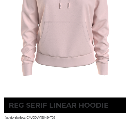
REG SERIF LINEAR HOODIE
fashionforless-DW0DW15649-TJ9