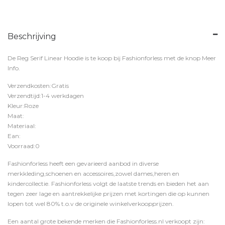
Beschrijving
De Reg Serif Linear Hoodie is te koop bij
Fashionforless
met de knop
Meer
Info
.
Verzendkosten:Gratis
Verzendtijd:1-4 werkdagen
Kleur:Roze
Maat:
Materiaal:
Ean:
Voorraad:0
Fashionforless heeft een gevarieerd aanbod in diverse
merkkleding,schoenen en accessoires,zowel dames,heren en
kindercollectie. Fashionforless volgt de laatste trends en bieden het aan
tegen zeer lage en aantrekkelijke prijzen met kortingen die op kunnen
lopen tot wel 80% t.o.v de originele winkelverkoopprijzen.
Een aantal grote bekende merken die Fashionforless.nl verkoopt zijn: