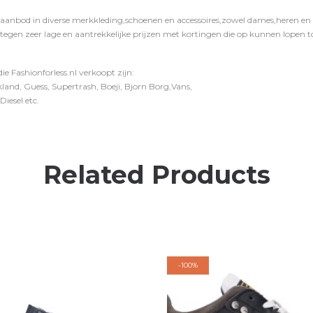
 aanbod in diverse merkkleding,schoenen en accessoires,zowel dames,heren en ki
 tegen zeer lage en aantrekkelijke prijzen met kortingen die op kunnen lopen to
e Fashionforless.nl verkoopt zijn:
and, Guess, Supertrash, Boeji, Bjorn Borg,Vans,
iesel etc.
Related Products
-
100%