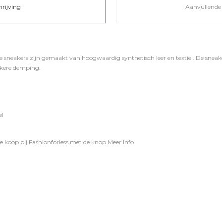
hrijving
Aanvullende 
sneakers zijn gemaakt van hoogwaardig synthetisch leer en textiel. De snea
kkere demping.
el
e koop bij
Fashionforless
met de knop
Meer Info
.