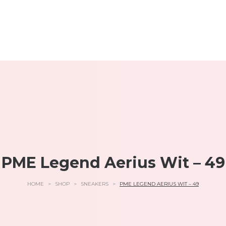
PME Legend Aerius Wit – 49
HOME
>
SHOP
>
SNEAKERS
>
PME LEGEND AERIUS WIT – 49