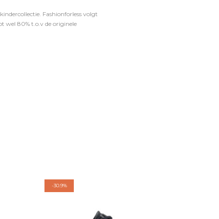
ndercollectie. Fashionforless volgt
t wel 80% t.o.v de originele
-
30.9%