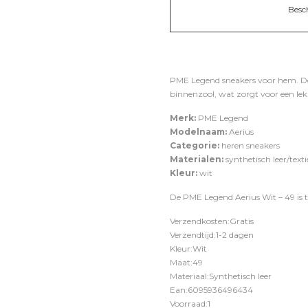
Besc
PME Legend sneakers voor hem. De 
binnenzool, wat zorgt voor een le
Merk:
PME Legend
Modelnaam:
Aerius
Categorie:
heren sneakers
Materialen:
synthetisch leer/texti
Kleur:
wit
De PME Legend Aerius Wit – 49 is t
Verzendkosten:Gratis
Verzendtijd:1-2 dagen
Kleur:Wit
Maat:49
Materiaal:Synthetisch leer
Ean:6095936496434
Voorraad:1