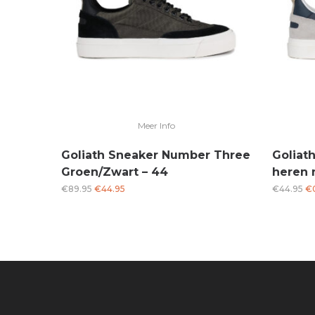
Meer Info
Goliath Sneaker Number Three
Goliat
Groen/Zwart – 44
heren n
Oorspronkelijke
Huidige
Oo
€
89.95
€
44.95
€
44.95
€
prijs
prijs
pri
was:
is:
wa
€89.95.
€44.95.
€4